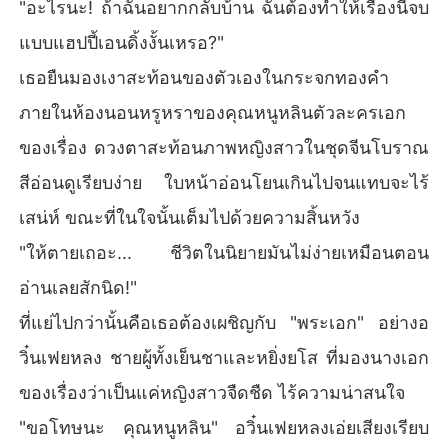
"อะไรนะ! ถ้าฉันอยากกลับบ้าน ฉันต้องทำให้เรื่องนี้จบ
แบบแฮปปี้เอนดิ้งงั้นเหรอ?"
เธอยืนมองเงาสะท้อนของตัวเองในกระจกทองคำ
ภายในห้องนอนหรูหราของคุณหนูหลินตัวละครเอก
ของเรื่อง ดวงตาสะท้อนภาพหญิงสาวในชุดจีนโบราณ
สีอ่อนดูเรียบง่าย ใบหน้าอ่อนโยนเกินไปจนแทบจะไร้
เสน่ห์ ขณะที่ในใจนั้นเต็มไปด้วยความสิ้นหวัง
"ให้ตายเถอะ... ชีวิตในนิยายมันไม่ง่ายเหมือนตอน
อ่านเลยสักนิด!"
ที่แย่ไปกว่านั้นคือเธอต้องเผชิญกับ "พระเอก" อย่างอ
วิ๋นเฟยหลง ชายผู้ทั้งเย็นชาและหยิ่งยโส ที่มองนางเอก
ของเรื่องว่าเป็นแค่หญิงสาวจืดชืด ไร้ความน่าสนใจ
"ขอโทษนะ คุณหนูหลิน" อวิ๋นเฟยหลงเอ่ยเสียงเรียบ