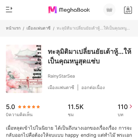
หน้าแรก
เมืองแฟนตาซี
ทะลุมิติมาเปลี่ยนยัยเต้าหู้...ให้เป็นคุณหนูสุดแซ่บ
/
/
0
หน้าแรก
เติมเงิน
ทะลุมิติมาเปลี่ยนยัยเต้าหู้...ให้
หมวดหมู่
เป็นคุณหนูสุดแซ่บ
สมัยใหม่
ประวัติการอ่าน
ประวัติศาสตร์
RainyStarSea
ออกจากระบบ
โรแมนติก
|
เมืองแฟนตาซี
ออกต่อเนื่อง
นิยายวาย
ดาวน์โหลดแอป
5.0
11.5K
110
มหาเศรษฐี
0ความคิดเห็น
ชม
บท
รายการ
เมื่อหลุดเข้าไปในนิยาย ได้เป็นถึงนางเอกของเรื่องเรื่อง การจะ
กลับออกไปคือต้องให้จบแบบ happy ending แต่ทำไม๊ พระเอก