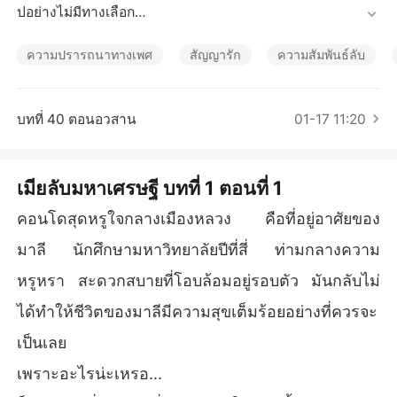
เรื่องสั้นคัดสรร
ปอย่างไม่มีทางเลือก

ความปรารถนาทางเพศ
สัญญารัก
ความสัมพันธ์ลับ
“ทำไมโลกมันกลมแบบนี้คะคุณภูมิ... ทำไมเราต้องเจอกันอีกด้ว
ยคะ... ฮือออ”

มือเล็กยกขึ้นปิดหน้าร่ำไห้ปิ่มจะขาดใจ ร่างกายสั่นเทิ้มน่าเวทน
บทที่ 40 ตอนอวสาน
01-17 11:20
า

การได้พบเจอกับภูมิระพีอีกครั้ง มันยิ่งทำให้แผลใจหัวใจขยายใ
หญ่มากยิ่งขึ้น

เมียลับมหาเศรษฐี บทที่ 1 ตอนที่ 1
นี่หล่อนจะทำยังไงดี...

จะรับมือกับสถานการณ์เช่นนี้ยังไง

คอนโดสุดหรูใจกลางเมืองหลวง คือที่อยู่อาศัยของ
แล้วไหนจะยังลูกชายอีก หากภูมิระพีรู้ว่าหล่อนมีลูกของเขาติด
มาลี นักศึกษามหาวิทยาลัยปีที่สี่ ท่ามกลางความ
ท้องมา เขาอาจจะทำยังไง จะแย่งลูกไปจากหล่อนไหม
หรูหรา สะดวกสบายที่โอบล้อมอยู่รอบตัว มันกลับไม่
ได้ทำให้ชีวิตของมาลีมีความสุขเต็มร้อยอย่างที่ควรจะ
เป็นเลย
เพราะอะไรน่ะเหรอ...