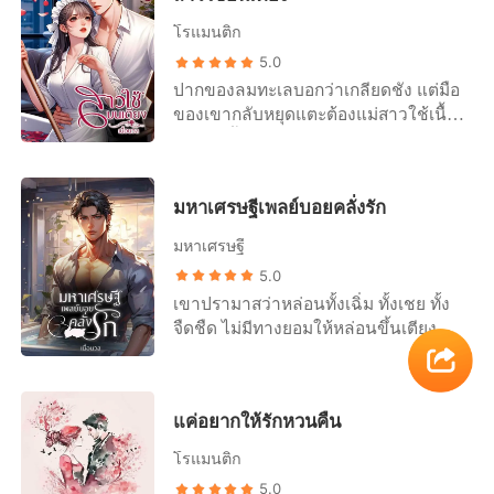
นทร์ถึงบีบคอหล่อนล่ะ แม้จะไม่ได้บีบ
และเธอก็คือพนักงานคนหนึ่งในบริษัท
แรงนัก แต่ก็ทำให้หล่อนกลัวจนแทบหยุด
โรแมนติก
เท่านั้น เมื่อเจอกันก็ทักทายกันบ้างแบบ
หายใจ "เธอนี่มันเลี้ยงไม่เชื่อง" "คุณ
5.0
เจ้านายกับลูกน้อง ห้ามแสดงท่าทางหรือ
ภาม... พูดอะไรคะ ครีมไม่เข้าใจ... อ๊ะ..."
ปากของลมทะเลบอกว่าเกลียดชัง แต่มือ
แสดงความเป็นเจ้าของ ห้ามโพสต์
นิ้วยาวของเขาบีบเค้นลงกับลำคอขาว
ของเขากลับหยุดแตะต้องแม่สาวใช้เนื้อ
สถานะในโซเชียล แม้จะไปเที่ยวด้วยกัน
ผ่องของหล่อนแรงขึ้น จนหล่อนเกือบจะ
สาวคนนี้ไม่ได้เลยแม้แต่วินาทีเดียว หึ
ไปถึงไหนต่อไหนด้วยกันก็แล้วแต่ห้าม
หายใจไม่ออก "ยังจะมีหน้ามาถามอีกเห
เธอมันก็แค่ สาวใช้บนเตียง ที่ฉันจะมา
เปิดเผยทั้งนั้น ซึ่งด้วยความรักที่มีต่อเขา
รอ เธอไปทำอะไรเอาไว้ล่ะ" "ครีม... ครีม
หาตอนอยากมีเซ็กซ์เท่านั้นแหละ!!!
ทำให้เธอตกลงยอมเป็น คนในความลับ
เปล่า..." "เลิกตอแหลเถอะ ฉันรู้เรื่องจาก
มหาเศรษฐีเพลย์บอยคลั่งรัก
+++++++++++++++++++++++++++++
ของเขาอย่างเต็มใจ
น้องอัญหมดแล้ว" "..." "เธอจงใจละเมิด
++++++++++++++++++++++ ปากบอก
+++++++++++++++++++++++++++++
ข้อตกลงของเรา" "ครีมเปล่านะคะ คุณ
มหาเศรษฐี
ว่าสิ่งที่เกิดขึ้นมันก็แค่เซ็กซ์ แต่ลมทะเลก็
++++++++++++++++++++++ "มามี๊
อัญเธอรู้อยู่แล้ว... เธอรู้จากคุณภามไม่ใช่
5.0
บุกเข้าไปในห้องนอนของสกาวเดือนทุก
ขา..." วชิรวัฒน์มองเด็กหญิงตัวน้อยที่
เหรอคะ..." หล่อนพยายามจะอธิบายใน
เขาปรามาสว่าหล่อนทั้งเฉิ่ม ทั้งเชย ทั้ง
คืน คืนนี้ก็เช่นกัน... เขากำลังตั้งหน้าตั้ง
อายุน่าจะไม่ถึงสามขวบวิ่งเข้ามาสวม
มุมของตัวเอง แต่ชายหนุ่มไม่ยอมรับฟัง
จืดชืด ไม่มีทางยอมให้หล่อนขึ้นเตียง
ตากลืนกินหัวนมสีหวานจากเต้าของ
กอดฟาริดาด้วยความประหลาดใจและ
"เธอเดือดร้อน ฉันก็ช่วย ให้ข้าวให้น้ำ
ด้วยเด็ดขาด แต่สุดท้ายแล้วกลับเป็นเขา
สกาวเดือนอย่างตะกรุมตะกราม แม้เมื่อ
ตกใจในเวลาเดียวกัน เขามองใบหน้า
ให้เงิน เซ็กซ์ดีๆ ฉันก็ให้ งานก็มีให้ทำ
เองที่ต้องกลืนน้ำลาย และคลั่งรักหล่อน
วานจะเอาหล่อนจนฟ้าสาง แต่คืนนี้ก็ยัง
กลมๆ ของเด็กหญิงคนนั้น สลับกับใบ
แล้วเธอยังต้องการอะไรจากฉันอีก อยู่
จนโงหัวไม่ขึ้น “เจอคุณก็ดีแล้ว... ฉันมี
คงหิวกระหายในรสสวาทของหล่อน
หน้าของฟาริดา ซึ่งก็พบว่าหญิงสาว
เงียบๆ อยู่ในที่ตัวเองไม่ได้หรือไง หื้อ!"
แค่อยากให้รักหวนคืน
เรื่องจะคุยกับคุณพอดีเลยค่ะ” คนที่นอน
เหมือนเดิม ดูเถอะ แค่ร้องคราง ทำไม
กำลังหน้าซีดเผือดไร้สีเลือด "นี่มันอะไร
"ครีม... ฮืออออ..." "แล้วเธอยังมีหน้าไป
เอกเขนกอยู่บนเตียงนุ่มรีบดีดตัวลุกขึ้น
หล่อนจะต้องครวญครางให้เสียงหวาน
กัน น้องฟาง... เด็กคนนี้... เป็น..." เขายัง
โรแมนติก
โกหกน้องอัญว่าท้องกับฉันอีกเหรอ เธอ
นั่งทันที ใบหน้าหล่อจัดเปื้อนรอยยิ้ม และ
ขนาดนี้ด้วย แค่ได้ยินเสียงครางของ
พูดไม่ทันจบ ฟาริดาก็ดันร่างของเด็ก
กล้าดียังไงพูดแบบนั้นออกไป คาลิสา!"
5.0