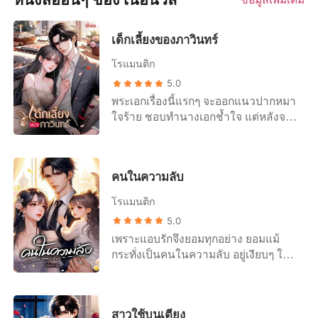
เด็กเลี้ยงของภาวินทร์
โรแมนติก
5.0
พระเอกเรื่องนี้แรกๆ จะออกแนวปากหมา
ใจร้าย ชอบทำนางเอกช้ำใจ แต่หลังจาก
เห่าหอนเป็นแล้ว ก็จะกลายเป็นหมาโบ้
คลั่งรักสุดๆ เลยค่ะ ไรต์นอนยันเลย
555+++ คำเตือน... พระเอกเรื่องนี้โบ้ซ้ำ
คนในความลับ
โบ้ซ้อนโบ้ไม่ปรานีใคร 55
+++++++++++++++++++++++++++++
โรแมนติก
+++++++++++++++++++ "คุณ... ภาม...
5.0
เป็นอะไรคะ..." คำถามของหล่อน
เพราะแอบรักจึงยอมทุกอย่าง ยอมแม้
ตะกุกตะกักจนแทบฟังไม่เป็นคำ "หึ... ยัง
กระทั่งเป็นคนในความลับ อยู่เงียบๆ ใน
จะมีหน้ามาถามอีกหรือคาลิสา!" เขายื่น
เงามืดชั่วนิรันดร์ กฎของเขาก็คือ มีอะไร
มาบีบคอของหล่อน และนั่นก็ทำให้
กัน นอนด้วยกัน สนุกกัน แต่ห้ามบอกใคร
หล่อนตกใจแทบช็อก "คุณภาม... ครีม...
ห้ามให้ใครรู้ว่ามีความสัมพันธ์กันแบบ
กลัว..." ทำไมเขาทำแบบนี้ ทำไมภาวิ
สาวใช้บนเตียง
ไหน ในที่ทำงานเขาคือท่านประธาน