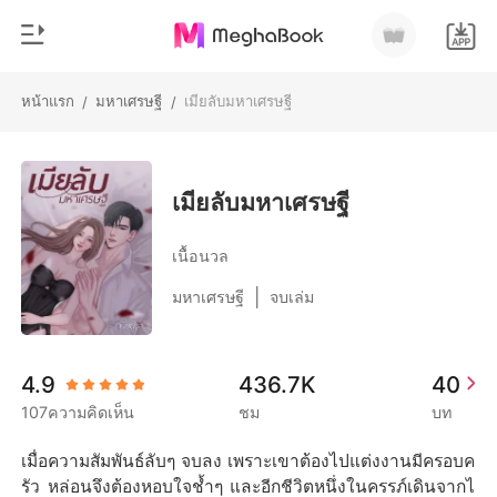
หน้าแรก
มหาเศรษฐี
เมียลับมหาเศรษฐี
/
/
0
หน้าแรก
เติมเงิน
หมวดหมู่
เมียลับมหาเศรษฐี
สมัยใหม่
ประวัติการอ่าน
เนื้อนวล
ประวัติศาสตร์
|
มหาเศรษฐี
จบเล่ม
ออกจากระบบ
โรแมนติก
นิยายวาย
ดาวน์โหลดแอป
4.9
436.7K
40
มหาเศรษฐี
107ความคิดเห็น
ชม
บท
รายการ
เมื่อความสัมพันธ์ลับๆ จบลง เพราะเขาต้องไปแต่งงานมีครอบค
รัว หล่อนจึงต้องหอบใจช้ำๆ และอีกชีวิตหนึ่งในครรภ์เดินจากไ