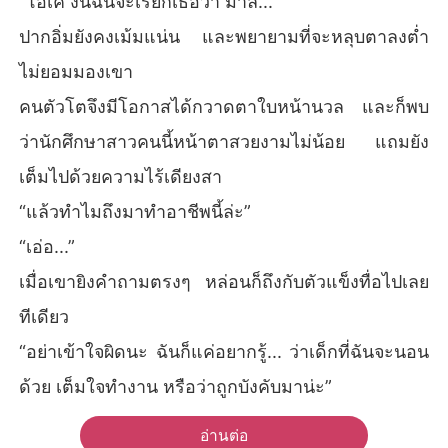
“โอเค งั้นฉันจะเรียกเธอว่า มาลี...”
ปากอิ่มยังคงเม้มแน่น และพยายามที่จะหลุบตาลงต่ำ
ไม่ยอมมองเขา
คนตัวโตจึงมีโอกาสได้กวาดตาใบหน้านวล และก็พบ
ว่านักศึกษาสาวคนนี้หน้าตาสวยงามไม่น้อย แถมยัง
เต็มไปด้วยความไร้เดียงสา
“แล้วทำไมถึงมาทำอาชีพนี้ล่ะ”
“เอ่อ...”
เมื่อเขายิงคำถามตรงๆ หล่อนก็ถึงกับตัวแข็งทื่อไปเลย
ทีเดียว
“อย่าเข้าใจผิดนะ ฉันก็แค่อยากรู้... ว่าเด็กที่ฉันจะนอน
ด้วย เต็มใจทำงาน หรือว่าถูกบังคับมาน่ะ”
อ่านต่อ