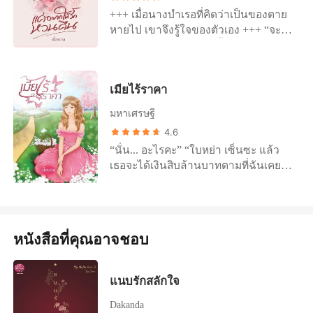
มองร่างอวบอัดของพลับพลึงด้วยความ
หล่อน ร่างกายที่ร้อนเหมือนถูกไฟแผด
หญิงไปไว้ด้านหลัง ก่อนจะตอบเขาด้วย
หากหล่อนบอกออกไปว่าตัวเองกำลังตั้ง
+++ เมื่อนางบำเรอที่คิดว่าเป็นของตาย
หิวกระหายไม่ปิดบัง “เอาไว้คุยกันที่หลัง
เผาอยู่แล้วก็ยิ่งแทบมอดไหม้แหลกเป็น
สุ่มเสียงดังฟังชัด "ลูกสาวของฟางเอง
ท้องลูกของเขาจริงๆ ภาวินทร์ก็คงจะไม่
หายไป เขาจึงรู้ใจของตัวเอง +++ “จะ
เถอะครับ” แล้วเจ้าของคำพูดกระเส่าก็
จุล "ทำไมเธอน่าเอาแบบนี้ สกาว
ค่ะ" วชิรวัฒน์ถึงกับอึ้ง เขาหันไปมอง
เชื่อ ใช่... เขาไม่มีทางเชื่อหรอก ตอนนี้
กลับแล้วเหรอคะ” “พรุ่งนี้ผมมีนัดกับ น้อง
ยื่นสองแขนออกมาข้างหน้า “มาหาผมสิ
เดือน..."
สบตากับอภิวัฒน์ ก็พบว่าเลขาฯ หนุ่มก็
เขาเชื่อคำพูดของคู่หมั้นคนสวยของเขา
ลียา แต่เช้าน่ะ ถ้าผมค้างคืนที่นี่ ผมอาจ
พลับพลึง” หล่อนส่ายหน้าไปมา ความ
อึ้งไม่ต่างกัน หลังจากตั้งสติอยู่ชั่ววินาที
คนเดียวเท่านั้น "ตอบมาสิ... เธอท้องลูก
จะตื่นเช้าไม่ไหว” แววตาของเขายังคง
น้อยใจยังคงเต้นเร่าอยู่ในความรู้สึก “ฉัน
เขาก็หันกลับมาจ้องหน้าฟาริดาเขม็ง
ของฉันจริงหรือเปล่า" ใบหน้าที่เปียกชุ่ม
เมียไร้ราคา
มองหล่อนไม่วางตา “คุณก็รู้ใช่ไหมว่าถ้า
จะกลับบ้านพรุ่งนี้ค่ะ” คิ้วเข้มของดีแลน
"เด็กคนนี้เป็นลูกของใครครับ" เขา
ไปด้วยหยาดน้ำตาส่ายไปมา ก่อนจะ
ผมอยู่กับคุณ ผมไม่ค่อยได้นอนเท่าไหร่
ขมวดพันกันยุ่ง ก่อนที่เขาจะกระโดดลง
มหาเศรษฐี
พยายามที่จะถามเสียงสุภาพ ทั้งๆ ที่
ตอบเสียงสะอื้น "ไม่... ไม่ได้ท้องค่ะ..."
เอาเป็นว่า คืนพรุ่งนี้ผมจะมาหาคุณก็แล้ว
จากเตียงอย่างคล่องแคล่วและเดินมา
ภายในในเต็มไปด้วยเพลิงไฟกัลป์ เพราะ
4.6
"หึ... นึกอยู่แล้วเชียว เธอมันก็แค่ผู้หญิง
กันนะ ผมไปล่ะ” แล้วบุรุษรูปงามดั่ง
หยุดตรงหน้าของหล่อน “คุณทำอย่างนั้น
อย่างนี้เองเหรอ ฟาริดาถึงได้หนีจากเขา
“นั่น... อะไรคะ” “ใบหย่า เซ็นซะ แล้ว
มารยา ที่ต้องการทำให้ฉันเดือดร้อน
เทพเจ้าปั้นแต่งก็โน้มหน้ามาจูบแก้มนวล
ไม่ได้หรอก” “ทำไมฉันจะทำไม่ได้คะ ใน
ไป เพราะหล่อนท้อง... แล้วหล่อนท้องกับ
เธอจะได้เงินสิบล้านบาทตามที่ฉันเคย
เท่านั้นเอง" เขาหยุดบีบคอของหล่อน
ที่มีสีเลือดฝาดของหล่อนเบาๆ แต่ถึงแม้
เมื่อฉันไม่ใช่เจ้าสาวตัวจริงของคุณสัก
ใครล่ะ นอกจากเขาแล้ว หล่อนยังแอบมี
สัญญาไว้” “หย่า.. เหรอคะ” “ใช่ ทำไม
และผลักร่างของหล่อนออกห่าง แสดง
จะถูกสัมผัสเพียงแผ่วเบา แต่ไออุ่นจาก
หน่อย น้องหยาดต่างหากที่คือตัวจริง”
ความสัมพันธ์กับผู้ชายคนอื่นอีกอย่างนั้น
เราตกลงกันแล้วนี่ หรือว่าเธอต้องการ
ท่าทางรังเกียจออกมา "เราเลิกกันเถอะ"
ปลายจมูกของเขาก็ทำให้หล่อนสะท้าน
“เราคุยกันแล้วนี่ พลับพลึง” หล่อนเชิด
เหรอ บ้าชิบ! นี่หล่อนกำลังจะทำให้เขา
เงินเพิ่ม” “มะ ไม่ใช่ค่ะ” “ถ้าไม่ใช่ ก็รีบ
ไปทั้งหัวใจ ยิ่งอยู่ใกล้เขา หล่อนก็ยิ่ง
หน้าสูง ดวงตามีหยาดน้ำตา “ปล่อยฉัน
โมโหจนเป็นบ้าอยู่แล้วนะ! "ลูกของใครก็
เซ็นซะ ฉันจะได้ส่งให้กับทนายของฉัน
ตกหลุมรักเขามากขึ้นทุกวันๆ “นอนพัก
ไปตามทางของตัวเองเถอะค่ะ” “ผมไม่ให้
หนังสือที่คุณอาจชอบ
ช่างเถอะค่ะ แต่ไม่มีอะไรเกี่ยวข้องกับพี่
เราสองคนจะได้เป็นอิสระจากกันเสียที”
นะ เอาไว้พรุ่งนี้ผมจะโทรหา” “ขับรถดีๆ
คุณไปไหนทั้งนั้นแหละ พลับพลึง” เขา
โรมแน่นอน"
“เรา... ยังไม่หย่ากันไม่ได้เหรอคะ”
นะคะ และถ้าไม่เป็นการรบกวนเกินไป
รวบร่างอรชรเข้ามากอดเอาไว้หลวมๆ
“ทำไม เธอจะยื้อเวลาอยู่ด้วยกันอีกทำไม
ถึงบ้านแล้วไลน์มาบอกพิชาบ้างนะคะ พิ
“ลืมไปแล้วหรือไงว่าคุณเป็นเมียของผม
แนบรักสลักใจ
เราไม่ได้รักกันลืมไปแล้วหรือไง” “คือ...”
ชาจะได้รู้ว่าคุณถึงบ้านโดยปลอดภัยน่ะ
แล้ว” คำพูดของเขามีผลทำให้กึ่งกลาง
“หรือว่าเธอยังไม่อิ่มเซ็กซ์ของฉันล่ะ”
Dakanda
ค่ะ” เขาระบายยิ้ม ซึ่งมันเป็นรอยยิ้มที่มี
ลำตัวสาวร้อนรุ่ม แต่กระนั้นความ