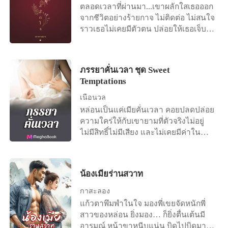
“มะ ไม่ใช่ค่ะ ดา...” “ความจริงฉันก็รู้อยู่
ตลอดเวลาที่ผ่านมา...เขาผลักใสเธอออก
เสน่ห์เหลือเกิน ไม่มีผู้หญิงคนไหนห้ามใจ
น้อยใจก็ยังคงมีอำนาจมากกว่า “มันก็แค่
เต็มอกนะว่าเธอน่ะติดใจเซ็กของฉันแค่
จากชีวิตอย่างร้ายกาจ ไม่ติดต่อ ไม่สนใจ
ไม่ให้ลุ่มหลงคุณหมอหนุ่มรูปงามอย่าง
เรื่องผิดพลาดในชีวิตของคุณเท่านั้น
ไหน งั้นเรามาทำกันอีกสักครั้ง ฉันจะ
ราวเธอไม่เคยมีตัวตน ปล่อยให้เธอเจ็บ
พิริยะได้หรอก โดยเฉพาะหล่อน ที่
แหละค่ะ ลืมมันไปซะเถอะนะคะ” “ก็บอก
ทำให้เธออิ่มแปล้ จะได้ไม่โยกโย้ที่จะไม่
ปวด อ้างว้างและแสนเดียวดาย กระทั่ง
หลงใหลเขาจนหัวปักหัวปำเลยทีเดียว
แล้วไงว่าผมลืมไม่ได้ คุณเป็นเมียผม”
เซ็นใบหย่าอีก”
วันนี้...วันที่ร่างกายและหัวใจเข้มแข็ง
“ถ้าผมไม่ลืมนะ” หล่อนหน้าเจื่อนลง
เขากลับเข้ามาเอ่ยอ้างว่า เธอคือ ‘สมบัติ
ก่อนจะฝืนยิ้มตอบรับเขาออกไป “ถ้าลืมก็
ภรรยาคั่นเวลา ชุด Sweet
ส่วนตัว’ ********* “คุณเคยรู้ตัวเองไหม
ไม่เป็นไรค่ะ” คำตอบของเขาตรงไปตรง
Temptations
คะว่าเป็นคนที่...เห็นแก่ตัว เห็นแก่ได้
มา ไม่เคยรักษาน้ำใจของหล่อนเลย แต่ก็
หน้าไม่อายที่สุดในโลก” คมคายเลิกคิ้ว
อย่างที่เขาเคยบอกเอาไว้นั่นแหละ เขา
เนื้อนวล
ตาเปล่งประกายพลางอมยิ้มยั่วเย้า เธอ
จะทำทุกอย่างตามความรู้สึก ดังนั้นถ้า
หล่อนเป็นแค่เมียคั่นเวลา คอยปลดปล่อย
มองค้อนแล้วสะบัดหน้าหนีไปทางอื่น
หล่อนรับไม่ได้ก็เดินออกไปได้เลย เขา
ความใคร่ให้กับเขายามที่ตัวจริงไม่อยู่
เขาจึงไล้ปลายจมูกบนแก้มนุ่มเล่น “อีก
อนุญาต... แต่หล่อนก็ยังไม่ยอมไปไหน
ไม่มีสิทธิ์ไม่มีเสียง และไม่เคยมีค่าใน
เรื่องที่เธอควรรู้” ฝ่ามือหนาเลื่อนลูบแผ่น
เสียที... ยังคงอยู่เป็นนางบำเรอของเขา
สายตาของเขาเลย อลินดา จำต้องเข้า
ท้องเรียบ...แผ่วเบา กายแกร่งขยับอีกครั้ง
รอเสี้ยวเศษความใคร่จากเขาอย่างไร้
พิธีแต่งงานกับเจ้าบ่าวแทนพี่สาวฝาแฝด
แผ่นหลังเล็กแนบแผงอกกว้าง มัลลิกา
ยางอาย
ที่หนีตัวไปอย่างลึกลับในคืนวันแต่งงาน
น้องเมียร่านสวาท
กานต์หันกลับมามอง “ฉันเป็นคนหวง
อย่างไม่มีทางเลือก หล่อนคิดว่าเมื่อจบ
ของมาก” “...” “ถ้าไม่อยากเจ็บตัวก็อย่า
สิ้นพิธีการแล้ว หน้าที่ของตัวเองก็จะหมด
กาสะลอง
ทำให้ฉันต้องรู้สึกแบบนั้น” ปากได้รูปก็
ไปเช่นกัน แต่หล่อนคิดผิด เมื่อเจ้าบ่าว
แก้วตาพึมพำในใจ มองพี่เขยจัดหนักพี่
เคลื่อนเข้าประกบจูบปากอิ่ม บดเบียด
ใช้ร่างกายของหล่อนเป็นตัวแทนของ
สาวของหล่อน ยิ่งมอง… ก็ยิ่งตื่นเต้นมี
ละเลียดลิ้มความหวานหอมที่ใจโหยหิว
เจ้าสาวตัวจริงตลอดทั้งค่ำคืน แซคคารีย์
อารมณ์ หน้าขาหนีบแน่น บิดไปบิดมา