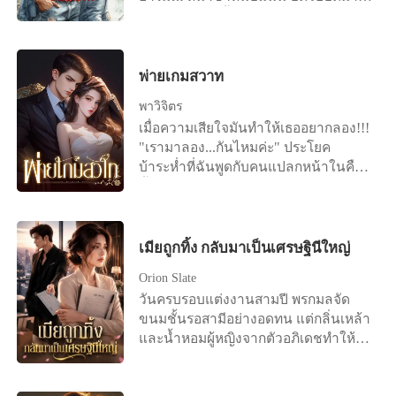
ไม่สร่าง
แฮซมิลตัน รู้สึกราวกับถูกเหยียบหน้าเมื่อ
จนรู้สึกได้ว่ามีน้ำหล่อหลื่นเหนียวๆ หลั่ง
เจ้าสาวตัวจริงหายหน้าไป พร้อมกับที่
ชุ่มออกมาแฉะแพนตี้ตัวน้อย พอเอามือ
ญาติพี่น้องฝ่ายหญิงอุปโลกน์น้องสาว
เอื้อมลงมาแตะที่ง่ามขา ก็รู้ว่ามีน้ำใสๆ
ฝาแฝดขึ้นมาเป็นเจ้าสาวตัวแทน เขา
ไหลเยิ้มเป็นยางย้อยติดนิ้ว ‘อุ๊ย… ’
พ่ายเกมสวาท
โมโหจนเลือดขึ้นหน้า และแน่นอนว่าจะ
แก้วตาตกใจ หลังจากแอบดูจนน้ำเดิน
ต้องมีใครสักคนรับผิดชอบกับสิ่งที่เกิดขึ้น
พาวิจิตร
ด้วยภาพที่เกิดขึ้นในห้องนอน อยู่ห่าง
ซึ่งก็เป็นใครไปไม่ได้นอกจากแม่เจ้าสาว
เมื่อความเสียใจมันทำให้เธออยากลอง!!!
จากสายตาของหล่อนเพียงช่วงแขน
ตัวแทนที่จะต้องรองรับความหื่นกระหาย
"เรามาลอง...กันไหมค่ะ" ประโยค
กระมัง จึงเห็นทุกอย่าง ชัดเจนเต็มสองตา
ของเขา จนกว่าเจ้าสาวตัวจริงจะกลับมา
บ้าระห่ำที่ฉันพูดกับคนแปลกหน้าในคืน
ทั้งภาพทั้งเสียง คมชัดปานว่ากำลังมอง
นั้น ฉันไม่นึกว่ามันจะนำมาซึ่งการ
ผ่านจอภาพระบบเอชดี “อ๊าย... ผัวจ๋า...
เปลี่ยนแปลงครั้งใหญ่ของชีวิต... เส้น
เมียเสียว... เมียทรมาน” ใบหน้าของลีนา
ทางชะตาชีวิตที่เล่นตลก เพราะคำพูด
บิดเบะ สะบัดไปด้วยความซ่านสยิว ก้น
เพียงประโยคเดียว... การโดนทรยศ และ
เมียถูกทิ้ง กลับมาเป็นเศรษฐินีใหญ่
อวบขาวดีดเด้ง แอ่นส่ายไปตามอารมณ์
การเจอกันโดยบัญเอิญ จนทำให้เกิดการ
กระเจิดกระเจิง โดนกระแทกกระทั้นดุ
Orion Slate
เดิมพันท้าทายเล่นเกมบ้าๆ กันขึ้นมา
เดือดขนาดนี้ไม่ว่าเป็นใครก็คง
วันครบรอบแต่งงานสามปี พรกมลจัด
โดยที่สาวเจ้าไม่รู้ตัวเลยว่า...มันจะนำพา
เคลิบเคลิ้มไม่ต่างจากหล่อน ลีนาเปล่ง
ขนมชั้นรอสามีอย่างอดทน แต่กลิ่นเหล้า
ให้ชีวิตเธอเปลี่ยนแปลงไปตลอดกาล!!! -
เสียงร้องครางออกมาตลอดเวลาที่ท่อน
และน้ำหอมผู้หญิงจากตัวอภิเดชทำให้
-----------------------------------------------------
เอ็นคัดแข็งเป็นลำเหมือนดุ้นมะระจีน
เธอรู้สึกคลื่นไส้ทันที สายของศศิกานต์ดัง
------------------------------------------ ...เธอ
ใหญ่ๆ ของสามีกระแทกใส่จนมิดสุดโคน
ขึ้น เขาผลักเธอทิ้งแล้ววิ่งออกไปทันที
จำต้องอยู่ต่อไป หรือ ตายเพื่อชดใช้เวร
พวงสวรรค์ บลั่กๆ ๆ ๆ ๆ ๆ