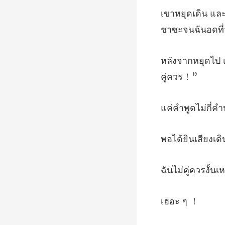
ชาซะจนฉันอดที่จะ
เด
ู่ควรงั
อะ