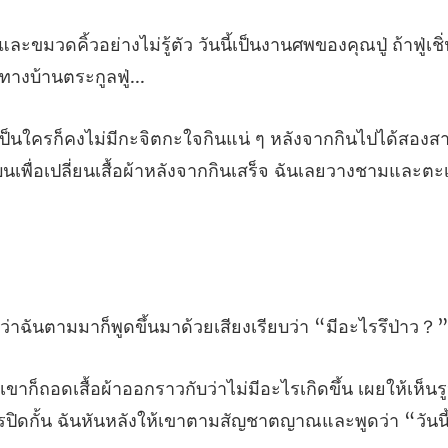
นนี้เป็นงานศพของคุณปู่ ถ้าฟู่เช
ินไปได้สองสาม
นเพื่อเปลี่ยน
นตามมาก็พูดขึ้นมาด้วยเสี
น เผยให้เห็นรู
ปิดกั้น ฉันหันห