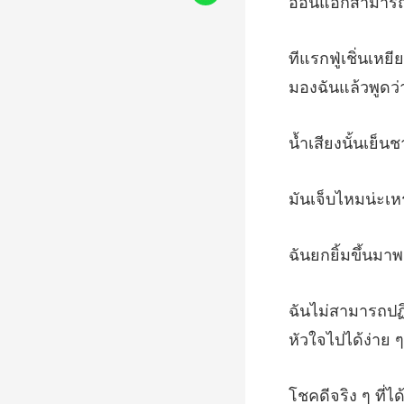
อ่อนแ
เย็น
มน่ะเ
มาพ