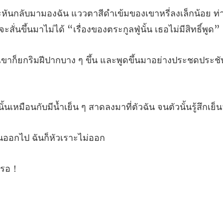
ี่ลงเล็กน้อย 
สั่นขึ้
บาง ๆ ขึ้น และพูดขึ้นมาอย่างป
บมีน้ำเย็น ๆ สาดลงมาที่ตัวฉั
ินออกไป ฉัน