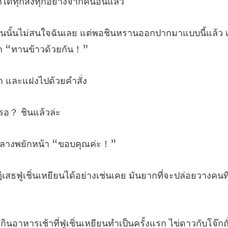
ต่พอชินหรานออกปากมาแบบนี้แล้ว เ
ชา และแฝ
หรอ？
ลางพยักหน้
ด้อย่างเช่นเคย มันยากที่จะปล่อยวา
วกับโจ๊กถั