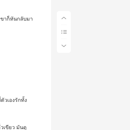
ขาก็หัน
่วเขียว มันดู