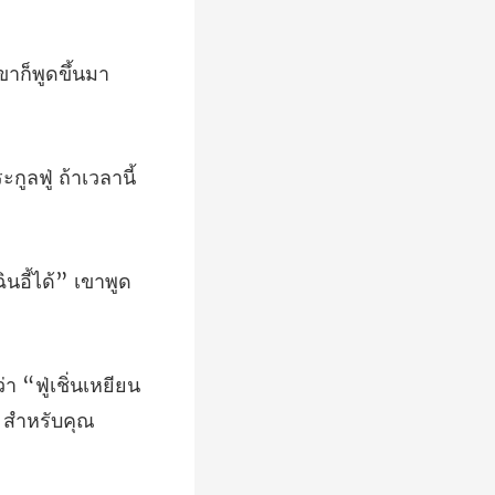
เขา
ูลฟู่ ถ้าเวล
ินอี้ได้” เขาพูด
า “ฟู่เชิ่นเหยียน