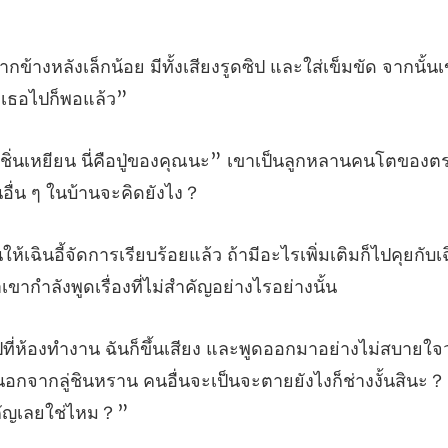
ั้งเสียงรูดซิป และใส่เข็มขัด จากนั้น
ณนะ” เขาเป็นลูกหลานคนโตของตระก
อะไรเพิ่มเติมก็ไปคุยกับเฉ
ายใจว่
นอกจากลู่ชินหราน คนอื่นจะเ