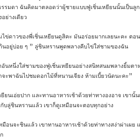
ธรรมดา ฉันคิดมาตลอดว่าผู้ชายแบ
นอร่อยมากเลยนะคะ ตอนที
ก
างสนิทสนมพลางยิ้มตาหยี
ยท่าทางองอาจ เขานั้น
ว เขาทานอาหารเช้าด้วยท่าทางสง่าผ่