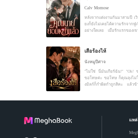
Calv Momose
หลังจากแต่งงานกันมาสามปี เวิน
ยงก็ยังไม่เคยได้ความรักจากฟู่เจิ
อย่างใดเลย เมื่อรักแรกของเข
มา สิ่งที่รอเธออยู่คือหนังสือกา
"ถ้าฉันมีลูก คุณยังเลือกหย่า
เธออยากจับโอกาสสุดท้ายนี้ไว
เสือร้องไห้
แล้วมีแต่คำตอบที่เย็นชาว่า "ใช่
นังหมูปีศาจ
เหลี่ยงหลับตาและเลือกที่จะปล่
...ต่อมาเธอนอนอยู่บนเตียงคนไข
"ไม่ใช่ นี่มันเกียร์ฉัน!" "Oh! 
ด้วยความสิ้นหวังและลงนามใน
ขอโทษค่ะ ขอโทษ ก็คุณลุงไม่
ตกลงการหย่า "ฟู่เจิ้ง เราไม่ได
งมิลก์ก็กำผิดกำถูกสิคะ แล้วข
หนี้กันอีกต่อไปแล้ว..." ชายที่ม
ทำไมตอนรถไม่นิ่งละคะ" "ใ
เด็ดขาดและเย็นชามาโดยตลอ
จะไปคิด ว่าเธอจะคิดทำมิดีมิร้
อยู่ข้างเตียงขอร้องให้อีกฝ่ายกล
ฉันเล่า" "มิลก์เหรอคะ ที่คิดทำม
ด้วยเสียงแผ่วเบา "เหลียง ได
ร้ายกับคุณลุงน่ะ ไม่ใช่ใช่คุณลุ
อย่าหย่าได้ไหม?"
คะ มาสอนมิลก์ขับรถแท้ๆ ตรงนั
แหล่
จะตั้งอยู่อีก"
Meg