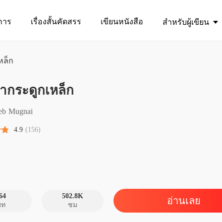
การ
เรื่องสั้นคัดสรร
เขียนหนังสือ
สำหรับผู้เขียน
หล็ก
ากระดูกเหล็ก
ภรรยาก
บทที่ 1 
eb Mugnai
ภรรยาก
4.9
(156)
บทที่ 2 
ภรรยาก
บทที่ 3 ล
ภรรยาก
บทที่ 4 
64
502.8K
อ่านเลย
บท
ชม
ภรรยาก