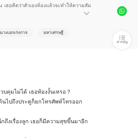
ผู้หญิงบริการพิเศษ
23/02/2023
้าน เธอคิดว่าตัวเองท้องแล้วจะทำให้ความสัม
ระดูกเหล็ก
บทที่ 6 นามสกุลฟู่เหรอ คงไม่บังเอิญขนาดนั้นหรอกมั้ง？
23/02/2023
นางเอกเก่งกาจ
มหาเศรษฐี
ส และความจริงที่ถูกปิดบังไว้ก็ค่อย ๆ ถูกเ
ระดูกเหล็ก
สารบัญ
 เธอจะไม่มีวันปล่อยเจี่ยนหล่านไปแน่！
23/02/2023
ระดูกเหล็ก
ใครคอยช่วยเหลือเธออยู่เบื้องหลัง？
23/02/2023
ระดูกเหล็ก
นางเอกของละครเรื่องนี้จะต้องเป็นเธอเท่านั้น
23/02/2023
ควบคุมไม่ได้ เธอท้องงั้นเหรอ？
ระดูกเหล็ก
เดินไปถึงประตูก็ยกโทรศัพท์โทรออก
0 ผู้หญิงคนนี้ตามหลอกหลอนไม่หยุด
23/02/2023
ระดูกเหล็ก
ึกถึงเรื่องลูก เธอก็มีความสุขขึ้นมาอีก
 คุณคงลืมไปว่า ฉันนามสุกลฉวี่
23/02/2023
ระดูกเหล็ก