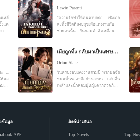
Lewie Parenti
เหลี่
"ความรักทำให้คนตาบอด" เซิงเกอ
้งแต่
ละทิ้งชีวิตที่สงบสุขเพื่อแต่งงานกับ
ากลับ
ชายคนนั้น ยินยอมทำตัวเหมือนคน
รหย่า
รับใช้ที่ไร้ตัวตนมาสามปีเต็ม แต่ใน
ไหม?"
ที่สุดเธอก็ตระหนักว่าความพยายาม
้ แต่
ของเธอ มันไร้ประโยชน์สิ้นดี เพราะ
เมียถูกทิ้ง กลับมาเป็นเศรษฐินีใหญ่
" เวิน
ในใจของสามีตัวเองมีแต่รักแรกของ
Orion Slate
อยมือ
เขา เซิงเกอรู้สึกผิดหวังอย่างมาก
้
และขอหย่าอย่างเด็ดขาด "ถึงเวลา
ขะ ...
วันครบรอบแต่งงานสามปี พรกมลจัด
ข้อ
แล้ว ฉันไม่ปกปิดอีกแล้ว จะบอก
ให้มอ
ขนมชั้นรอสามีอย่างอดทน แต่กลิ่น
้เป็น
ความจริงให้" ทันใดนั้น โลก
้ามมา
เหล้าและน้ำหอมผู้หญิงจากตัวอภิ
ีความ
ออนไลน์ก็ระเบิดขึ้นทันที มีข่าวลือว่า
ครมัน
เดชทำให้เธอรู้สึกคลื่นไส้ทันที สาย
ดนอน
สาวรวยพันล้านคนหนึ่งหย่าร้างแล้ว
ายกับ
ของศศิกานต์ดังขึ้น เขาผลักเธอทิ้ง
ับมา
ดังนั้น ซีอีโอนับไม่ถ้วนและชายหนุ่ม
ิดีมิ
แล้ววิ่งออกไปทันที เธอได้ยินเสียง
้โปรด
รูปงามต่างรีบเข้าหาเธอเพื่อเอาชนะ
งเหรอ
เขาบอกให้โยนของขวัญครบรอบทิ้ง
ใจเธอ เฝิงอวี้เหนียนเห็นดังนั้นจึงทน
้นยัง
และบอกว่าเขารักแค่ศศิกานต์คน
งข้อมูล
ลิงค์นำเสนอ
ไม่ไหวอีกต่อไปเลยจัดงานแถลงข่าว
เดียว ข่าวการตั้งครรภ์ทำให้อภิเดช
ในวันถัดไป โดยขอร้องอย่างจริงจัง
โกรธจัด เขายื่นสัญญาหย่าแล้วสั่งให้
haBook APP
Top Novels
Top Nov
ว่า: ผมรักเซิงเกอ ขอร้องคุณภรรยา
เธอไปทำแท้ง เธอล้มลงเพราะถูก