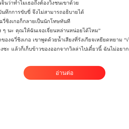
จิ่นว่าทำไมเธอถึงต้องวิ่งชนเขาด้วย
ภรรยาก
บทที่ 26
งบันทึกการขับขี่ จึงไม่สามารถอธิบายได้
วี่ชิงเกอก็กลายเป็นนักโทษทันที
ภรรยาก
บทที่ 27
ง ๆ นะ คุณให้ฉันเจอเจี่ยนหล่านหน่อยได้ไหม”
ูดของฉวี่ชิงเกอ เขาพูดด้วยน้ำเสียงที่รังเกียจเหยียดหยาม “
ภรรยาก
บทที่ 28
างซะ แล้วก็เก็บข้าวของออกจากวิลล่าไปเดี๋ยวนี้ ฉันไม่อย
ภรรยาก
บทที่ 
อ่านต่อ
ภรรยาก
บทที่ 3
ภรรยาก
บทที่ 31
ภรรยาก
บทที่ 3