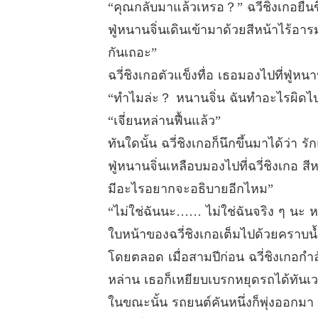
“คุณกลับมาแล้วเหรอ？” ฉวี่ชิงเกอยืนขึ
ฟู่หนานจิ่นเดินเข้ามาด้วยสีหน้าไร้อา
กันเถอะ”
ฉวี่ชิงเกอตัวแข็งทื่อ เธอมองไปที่ฟู่ห
“ทำไมล่ะ？ หนานจิ่น ฉันทำอะไรผิด
“เจี่ยนหล่านฟื้นแล้ว”
ทันใดนั้น ฉวี่ชิงเกอก็นึกขึ้นมาได้ว่า ร
ฟู่หนานจิ่นเหลือบมองไปที่ฉวี่ชิงเกอ 
มีอะไรอยากจะอธิบายอีกไหม”
“ไม่ใช่ฉันนะ…… ไม่ใช่ฉันจริง ๆ นะ ห
ใบหน้าของฉวี่ชิงเกอเต็มไปด้วยคราบน้
โดยตลอด เมื่อสามปีก่อน ฉวี่ชิงเกอกำล
หล่าน เธอก็เหยียบเบรกหยุดรถได้ทันเว
ในขณะนั้น รถยนต์คันหนึ่งก็พุ่งออกมา 