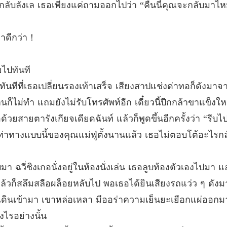
งเกอกลับลังเล เธอเพียงแค่ถามออกไปว่า “คืนนี้คุณจะกลับม
บทที่ 12
ภรรยาก
เขาดีกว่า！
บทที่ 13 ค
ภรรยาก
ยไปทันที
บทที่ 14
ันทีที่เธอเปลี่ยนรองเท้าเสร็จ เสียงสาปแช่งด่าทอก็ดังมาจา
ภรรยาก
านก็ไม่ทำ แถมยังไม่รับโทรศัพท์อีก เดี๋ยวนี้ปีกกล้าขาแข็ง
บทที่ 15
อด้วยสายตารังเกียจเดียดฉันท์ แล้วก็พูดขึ้นอีกครั้งว่า “รีบ
ภรรยาก
ยท่าทางแบบนี้ของคุณแม่ฟู่ตั้งนานแล้ว เธอไม่ตอบโต้อะไรกล
บทที่ 16
ภรรยาก
บมา ฉวี่ชิงเกอนั่งอยู่ในห้องนั่งเล่น เธอลูบท้องตัวเองไปมา แล
แล้วก็สลึมสลือผล็อยหลับไป พอเธอได้ยินเสียงรถแว่ว ๆ ดังม
ภรรยาก
ำเดินเข้ามา เขาหล่อเหลา มีออร่าความเย็นยะเยือกแผ่ออกม
บทที่ 18 
งไรอย่างนั้น