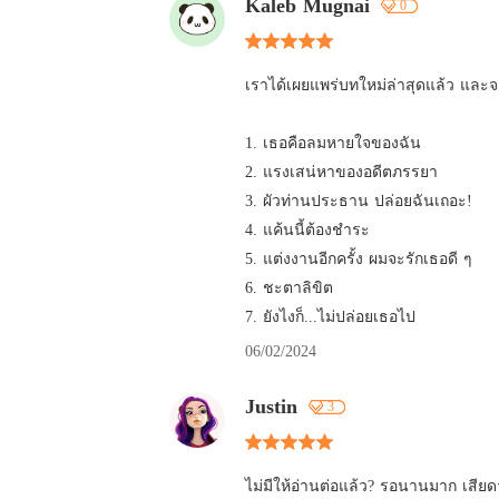
Kaleb Mugnai
0
เราได้เผยแพร่บทใหม่ล่าสุดแล้ว และจ
1. เธอคือลมหายใจของฉัน

2. แรงเสน่หาของอดีตภรรยา

3. ผัวท่านประธาน ปล่อยฉันเถอะ! 

4. แค้นนี้ต้องชำระ

5. แต่งงานอีกครั้ง ผมจะรักเธอดี ๆ

6. ชะตาลิขิต

7. ยังไงก็...ไม่ปล่อยเธอไป
06/02/2024
Justin
3
ไม่มีให้อ่านต่อแล้ว? รอนานมาก เสีย