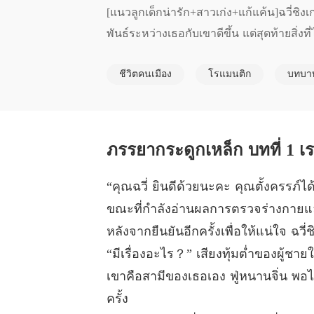
[แนวลูกเด็กน่ารัก+สาวเก่ง+แก้แค้น]ฉวี่ชิ
พันธ์ระหว่างเธอกับเขาดีขึ้น แต่สุดท้ายสิ่งท
เมื่อคลอดลูก ฉวี่ชิงเกอแทบจะไม่รอดเพราะมี
ชีวิตคนเมือง
โรแมนติก
บทบาทท
ห้าปีต่อมา เธอกลายเป็น"ท่านประธานฉวี่"แล
ปิดเผยออกมาก

อดีตสามีคิดจะขอคืนดีกับเธอเหรอ คิดง่าย
ฟู่หนานจิ่นอ้อนวอน"ที่รัก ลูกต้องการหม่าม
ภรรยากระดูกเหล็ก บทที่ 1 เ
“คุณฉวี่ ยินดีด้วยนะคะ คุณตั้งครรภ์ไ
ขณะที่กำลังอ่านผลการตรวจร่างกายและไ
หลังจากยืนยันอีกครั้งเพื่อให้แน่ใจ 
“มีเรื่องอะไร？” เสียงทุ้มต่ำของผู้ชาย
เขาคือสามีของเธอเอง ฟู่หนานจิ่น พอได้ยิ
ครั้ง