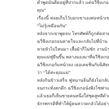
คำพูดมันติดอยู่ที่ปากแล้ว แต่ฉวี่ชิ
คุณ”
เรื่องนี้ ค่อยเก็บไว้บอกเขาเองต่อหน้า
“ไม่รู้เหมือนกัน”
หลังจากเขาพูดจบ โทรศัพท์ก็ถูกตัดสา
ฉวี่ชิงเกอถอนหายใจและกลับไปที่บ้าน ท
หายหัวไปไหนมา เสื้อผ้าก็ไม่ซัก งานบ้
คุณแม่ฟู่ยืนขึ้น พลางมองมาที่ฉวี่ชิงเก
ฉวี่ชิงเกอก้มหน้าลง เธอเคยชินกับนิสั
ว่า “ได้ค่ะคุณแม่”
หลังกินข้าวเสร็จ ฟู่หนานจิ่นก็ยังไม่กลั
จนกระทั่งตกดึก ฉวี่ชิงเกอนั่งพิงโซฟา
แล้วเธอก็เห็นชายคนหนึ่งใส่ชุดสูทสีด
จักรพรรดิที่ทำให้ผู้คนหวาดกลัวได้อย่า