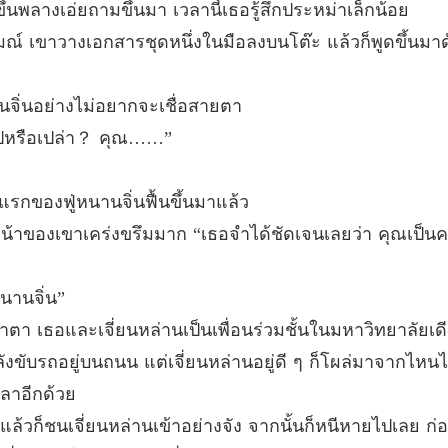
ภรรยาก
้นพลางเอ่ยถามขึ้นมา เวลานี้เธอรู้สึกประหม่าเล็กน้อย
บทที่ 19
รมณ์ เขาวางเอกสารชุดหนึ่งในมือลงบนโต๊ะ แล้วก็พูดขึ้นมาด้
ภรรยาก
บทที่ 20 
นานจิ่นอย่างไม่อยากจะเชื่อสายตา
ภรรยาก
ไปหรือเปล่า？ คุณ……”
บทที่ 2
ภรรยาก
ักแรกของฟู่หนานจิ่นฟื้นขึ้นมาแล้ว
บทที่ 22
สีหน้าของเขาเคร่งขรึมมาก “เธอจำได้ชัดเจนเลยว่า คุณเป็น
ภรรยาก
บทที่ 23
นานจิ่น”
ภรรยาก
ำตา เธอและเจี่ยนหล่านเป็นเพื่อนร่วมชั้นในมหาวิทยาลัยเ
บทที่ 2
ังขับรถอยู่บนถนน แต่เจี่ยนหล่านอยู่ดี ๆ ก็โผล่มาจากไหนไ
ลาอีกด้วย
ภรรยาก
บทที่ 25
แล้วก็ชนเจี่ยนหล่านเข้าอย่างจัง จากนั้นก็หนีหายไปเลย ก่อ