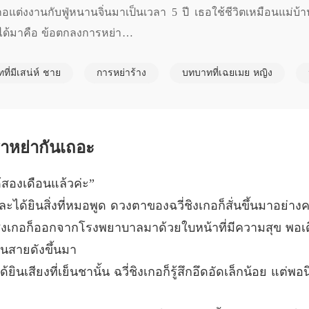
บทที่ 5 
งเกอแต่งงานกับฟู่หนานจิ่นมาเป็นเวลา 5 ปี เธอใช้ชีวิตเหมือนแม่บ
ี่ได้มาคือ ข้อตกลงการหย่า

ภรรยาก
คนทำร้าย เธอถึงรู้สํานึก

ี่มีเสน่ห์ ชาย
การหย่าร้าง
บทบาทที่เฉยเมย หญิง
้วกลับมาแก้แค้น คนที่เคยรังแกเธอต่างก็ได้รับการสั่งสอนอย่างสะหั
ภรรยาก
บทที่ 7
ไปหน่อยไหม?

ภรรยาก
ี๊ ขอแต่งงานใหม่ได้ไหม?"
บทที่ 8 
ราหย่ากันเถอะ
ภรรยาก
ด้สองเดือนแล้วค่ะ”
บทที่ 9 
ด้ยินสิ่งที่หมอพูด ดวงตาของฉวี่ชิงเกอก็สั่นขึ้นมาอย่าง
ภรรยาก
ฉวี่ชิงเกอก็ออกจากโรงพยาบาลมาด้วยใบหน้าที่มีความสุข พอ
บทที่ 1
ในสายดังขึ้นมา
ภรรยาก
นเสียงที่เย็นชานั้น ฉวี่ชิงเกอก็รู้สึกอึดอัดเล็กน้อย แต่พอน
บทที่ 11
ภรรยาก