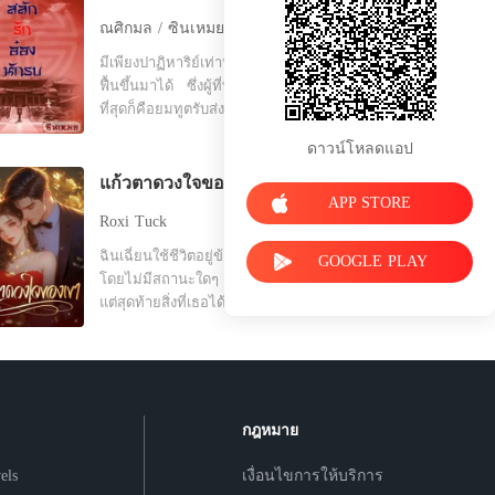
ณศิกมล / ซินเหมย
มีเพียงปาฏิหาริย์เท่านั้นที่ทำให้เธอ
ฟื้นขึ้นมาได้ ซึ่งผู้ที่ทำหน้าที่นั้นได้ดี
ที่สุดก็คือยมทูตรับส่งวิญญาณ เขารีบ
ตามหาวิญญาณของเธอเพื่อพากลับ
ดาวน์โหลดแอป
เข้าร่างโดยเร็วที่สุด แต่ทุกอย่างก็
สายเกินแก้เพราะเขาเจอเธอเมื่อร่าง
แก้วตาดวงใจของเขา
ของเธอถูกเผาไปแล้ว ทางเดียวที่จะ
APP STORE
Roxi Tuck
แก้ไขความผิดก็คือต้องส่งเธอกลับไป
ในร่างของคนอื่นที่เพิ่งหมดลมหายใจ
ฉินเฉี่ยนใช้ชีวิตอยู่ข้างกายลู่ซีซิง
GOOGLE PLAY
และด้วยเหตุผลที่เธอเรียกร้องบาง
โดยไม่มีสถานะใดๆ มานานถึงห้าปี
ประการ จึงทำให้เธอได้กลับไปเกิด
แต่สุดท้ายสิ่งที่เธอได้รับกลับมาคือ
ใหม่ในรัชสมัยของราชวงศ์หมิง ใน
ข่าวการหมั้นหมายของเขากับคนอื่น
ร่างของหญิงสาววัย 19 ปีนามว่า
เธอเลือกที่จะจากไปอย่างเงียบๆ แต่
"เฟิ่งต้าชวี่" แต่ "เฟิ่งต้าชวี่" ไม่ใช่
ไม่เคยคาดคิดเลยว่า ซีอีโอที่ดู
ดรุณีแรกแย้มไร้เจ้าของ นางเป็นพระ
เหมือนจะไม่เคยมีใจให้เรื่องรักใคร่
ชายาที่แสนบริสุทธิ์ของแม่ทัพผู้
กลับตามหาเธออย่างบ้าคลั่งนานถึง
กฎหมาย
เกรียงไกร "อ๋องใหญ่เกาหรงซาน"
เจ็ดวันเจ็ดคืน เมื่อได้พบกันอีกครั้ง
พระชายาที่เขาเขียนหนังสือหย่าทิ้ง
เธอปรากฏตัวอย่างน่าทึ่ง และข้าง
els
เงื่อนไขการให้บริการ
ไว้ในห้องหอตั้งแต่วันแรกที่แต่งงาน
กายมีใครบางคนเคียงข้างอยู่ ขณะที่