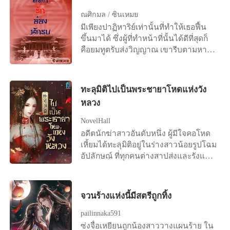
ระหว่างฉันกับคุณไม่มีอะไรเกี่ยวข้องกัน
วิญญาณร้ายออกจากร่างกายไม่ได้ จึง
มากกว่าที่พี่คิด เตือนแล้วนะ” “เหอะ”
ชำนาญ
ณศิกมล / ซินเหมย
อีก เข้าใจตรงกันนะคะ” นี่เขาทำอะไรลง
จำเป็นต้องขับไล่คน ออกจากอารามแทน
อิงอรอารมณ์เสียเพราะคำพูดของพริมา
มีเพียงปาฏิหาริย์เท่านั้นที่ทำให้เธอฟื้น
ไป... ถ้าเขาลดอคติลง ฟังเธอสักนิด วันนี้
++++ "อนิจจาวาสนาเด็กน้อยได้ดับสิ้น
แต่ไม่ใช่ในคำเตือน เธอหันกลับมามอง
ขึ้นมาได้ ซึ่งผู้ที่ทำหน้าที่นั้นได้ดีที่สุดก็
เขาคงไม่ต้องทำร้ายเธอจนทำให้เธอ
ลงแล้ว จี้คงเตรียมพิธีสวดส่งวิญญาณให้
หน้าน้องสาวแล้วส่งสายตาฟาดฟันกัน
คือยมทูตรับส่งวิญญาณ เขารีบตามหา
หวาดกลัวเขาแบบนั้น ไม่ต้องเห็นสายตา
นางเถอะ" นักพรตเฒ่าสั่งการลูกศิษย์ตัว
ก่อนจะสะบัดหน้าหนีเดินออกจากห้องไป
วิญญาณของเธอเพื่อพากลับเข้าร่างโดย
ตัดพ้อต่อว่า ไม่ต้องเห็นสายตาว่างเปล่า
น้อย หันหลังหมายจะเดินกลับไปยังที่พัก
.......... ตัวอย่าง 2 “เสียดายจัง ยังไม่ทัน
เร็วที่สุด แต่ทุกอย่างก็สายเกินแก้เพราะ
ของเธอ... หากว่าเขาขอโอกาสกับเธออีก
ของตน "ขอรับท่านอาจารย์" จี้คง
ได้มองหุ่นเขาเลย พี่พีก็เอามือมาปิดตา
เขาเจอเธอเมื่อร่างของเธอถูกเผาไปแล้ว
สักครั้ง เธอจะยินยอมมอบมันให้เขาหรือ
ขานรับคำสั่ง หันไปเตรียมสิ่งของสำหรับ
พริมซะก่อน เสียดายจริงๆ” “เสียดาย
ทะลุมิติไปเป็นพระชายาโหดแห่งวัง
ทางเดียวที่จะแก้ไขความผิดก็คือต้องส่ง
เปล่า?..
ทำพิธีสวดส่งวิญญาณผู้ตาย ทว่าผ่านไป
ทำไม! อยากดูก็มาดูหุ่นพี่นี่ พี่หุ่นดีกว่ามัน
หลวง
เธอกลับไปในร่างของคนอื่นที่เพิ่งหมด
เพียงอึดใจเดียว "อ๊ากกก ! มีผี !" เสียง
ตั้งเยอะ” ชายหนุ่มพูดเสียงเขียว พริมายู่
ลมหายใจ และด้วยเหตุผลที่เธอเรียกร้อง
กรีดร้องดังลั่น ร่างเล็ก ๆ ของเขาวิ่งไป
หน้าตอบ “มันไม่เหมือนกันนี่คะ ของพี่พี
NovelHall
บางประการ จึงทำให้เธอได้กลับไปเกิด
หลบอยู่ด้านหลังผู้เป็นอาจารย์ "จี้คงมี
พริมได้ดูทุกวัน แต่ของคนอื่นพริมแค่
อดีตนักฆ่าสาวอันดับหนึ่ง ผู้มีใจคอโหด
ใหม่ในรัชสมัยของราชวงศ์หมิง ในร่าง
อะไร" "นะนางลืมตาขอรับท่านอาจารย์"
อยากมองเฉย ๆ” เธอยังคงลอยหน้าลอย
เหี้ยมได้ทะลุมิติอยู่ในร่างสาวน้อยรูปโฉม
ของหญิงสาววัย 19 ปีนามว่า "เฟิ่งต้า
เด็กน้อยชี้นิ้วสั่น ๆ ไปที่ศพบนพื้น "ว่า
ตาพูดต่อ ทั้งยังไม่วายเจื้อยแจ้วไปถึง
อัปลักษณ์ ที่ทุกคนต่างสาปส่งและรังแก
ชวี่" แต่ "เฟิ่งต้าชวี่" ไม่ใช่ดรุณีแรกแย้ม
อย่างไรนะ" นักพรตเฒ่ารีบตรงไปคุกเข่า
บรรดาหุ่นไอดอลชายหรือศิลปินที่เธอชื่น
สารพัด!
ไร้เจ้าของ นางเป็นพระชายาที่แสน
อยู่ด้านข้างศพ เห็นเปลือกตาของนาง
ชอบจนรพีพัฒน์ใบหน้าเขียวคล้ำเพราะ
บริสุทธิ์ของแม่ทัพผู้เกรียงไกร "อ๋องใหญ่
ขยับไปมา ก่อนจะปรือลืมขึ้นอย่าง
ความหึงหวง มองเธอด้วยสายตาคาด
จวนร้างแห่งนี้มีสตรีถูกทิ้ง
เกาหรงซาน" พระชายาที่เขาเขียน
ลำบากยากเย็น "นี่มัน...เป็นไปไม่ได้" รีบ
โทษ
หนังสือหย่าทิ้งไว้ในห้องหอตั้งแต่วันแรก
คว้าข้อมือของเด็กน้อยมาจับชีพจรดู
pailinnaka591
ที่แต่งงาน แต่เพราะความรักและหน้าที่
ดวงตาของนักพรตเฒ่ามืดมนลงในทันที
ซ่งจื่อเหยียนถูกน้องสาววางแผนร้าย ใน