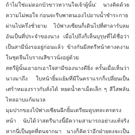
ถ้าไม่ใช่แม่ดอกบัวขาวหวานใจเจ้าผู้นั้น’ นางคิดด้วย
ความไม่พอใจ ก่อนจะรีบพาตนเองไปอาบน้ำชำระกาย
ผ่านไปครึ่งชั่วยาม ไป๋ฟางเซียนก็เดินไปที่ศาลารับลม
อันเป็นที่ประจำของนาง เมื่อไปถึงก็เห็นบุรุษที่ได้ชื่อว่า
เป็นสามีนั่งรออยู่ก่อนแล้ว ข้างกันมีสตรีหน้าตางดงาม
ในชุดจีนโบราณสีขาวนั่งอยู่ด้วย
สตรีผู้นั้นเอาอกเอาใจสามีของนางดียิ่ง ครั้นเมื่อเห็นว่า
นางมาถึง ใบหน้ายิ้มแย้มที่มีในคราแรกก็เปลี่ยนเป็น
เศร้าหมองราวกับสั่งได้ หยดน้ำตาเม็ดเล็ก ๆ สีใสพลัน
ไหลอาบแก้มนวล
มุมปากของไป๋ฟางเซียนฉีกยิ้มเตรียมดูบทละครตรง
หน้า นับได้ว่าสตรีนางนี้มีความสามารถอย่างแท้จริง
หากนี่เป็นยุคที่ตนจากมา นางก็คิดว่าอีกฝ่ายคงจะเป็น