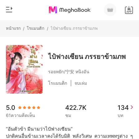
หน้าแรก
โรแมนติก
ไป๋ฟางเซียน ภรรยาข้ามภพ
/
/
0
หน้าแรก
เติมเงิน
หมวดหมู่
ไป๋ฟางเซียน ภรรยาข้ามภพ
สมัยใหม่
ประวัติการอ่าน
รอยหยัก/宁安 หนิงอัน
ประวัติศาสตร์
|
โรแมนติก
จบเล่ม
ออกจากระบบ
โรแมนติก
นิยายวาย
ดาวน์โหลดแอป
5.0
422.7K
134
มหาเศรษฐี
61ความคิดเห็น
ชม
บท
รายการ
“อันตัวข้า มีนามว่าไป๋ฟางเซียน”

ปกติคนอื่นข้ามเวลาคงได้รับมิติ พลังวิเศษ ความเทพทรูต่าง ๆ