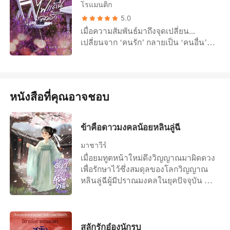
พูดจนจันทร์ฉายเริ่มลังเล ชายหนุ่มยกยิ้ม
แบบนี้ทำไม!” เสียงของม่านไหมดังขึ้น
โรแมนติก
กัน ว่าระหว่างฉันกับเธอใครกันแน่ที่พูด
มุมปากพร้อมพูดต่อ “รักของพี่มีให้ฉาย
หญิงสาวไม่ปล่อยให้ชายหนุ่มหันหลังให้
5.0
ความจริง แต่เธอคงไม่ถือใช่ไหมพริมา
แค่คนเดียว ทั้งหัวใจพี่ก็มีแค่ฉาย จะทำ
เธอเดินเข้าไปแล้วกระชากให้เขามามอง
เมื่อความสัมพันธ์มาถึงจุดเปลี่ยน...
ถ้าต้องใช้ผู้ชายคนเดียวกันกับพี่สาว
อะไรก็นึกถึงแต่ฉาย แบบนี้... พี่ควรได้
หน้าเธอทันที “ตอบสิ ทำแบบนี้ทำไม
เปลี่ยนจาก ‘คนรัก’ กลายเป็น ‘คนอื่น’
อย่างฉันน่ะ” กล่าวถามก่อนจะหัวเราะ
รางวัลหรือยังครับ” พูดแล้วก็เป่าลมร้อน
ม่านทำอะไรผิดเหรอ พี่ถึงได้ไปมีคนอื่น
จากคนอื่นเป็น ‘คนใจร้าย...’ กว่าจะรู้ตัว
อย่างขบขัน เมื่อเห็นความเปลี่ยนแปลง
เข้าหูเธอจนคนตัวเล็กย่นคอหนี “ตะ แต่
แบบนี้!” ม่านไหมโวยวาย สองมือของ
ว่ารักมากแค่ไหน ก็เกือบสูญเสียคนสำคัญ
บนใบหน้าเรียบเฉยของน้องสาว อิงอร
ว่าฉายท้องอยู่นะคะ” “เลยช่วงอันตราย
เธอทุบลงบนอกของเขา
ของหัวใจไปแล้ว ………. ตัวอย่าง
ฉีกยิ้มเยาะเย้ยพลางมองพริมาด้วย
มาแล้วครับ หมอก็อนุญาตฉายก็รู้ พี่
“ขอโทษนะครับที่ทำร้ายเขมแบบนั้น พี่รู้
สายตาเหยียดหยามดูแคลน มือบางคว้า
สัญญาว่าจะระวัง” “แต่ว่า” “ให้พี่ทักทาย
หนังสือที่คุณอาจชอบ
ว่าพี่ผิด และเขมคงไม่ให้อภัยพี่ง่าย ๆ แต่
กระเป๋าขึ้นมาสะพายแล้วเดินกลับไปยัง
ลูก ต่อแขนต่อขาให้ลูกนะครับคนดี พี่
พี่อยากบอกให้เขมรู้ ว่าพี่รู้สึกผิด และ
ประตู ทว่าก่อนที่มือจะทันได้จับลูกบิด น้ำ
สัญญาว่าจะทำเบา ๆ นะครับ นะ”
เสียใจกับสิ่งที่พี่ทำลงไป” “...” “พี่ขอโทษ
เสียงเย็น ๆ ของน้องสาวที่ดังขึ้นด้านหลัง
สงกรานต์พูดด้วยน้ำเสียงแหบพร่า ก่อน
ข้าคือดาวมงคลน้อยหลินลู่ฉี
นะครับ คือพี่ไม่ได้ตั้งใจจะทำแบบนั้นกับ
กลับหยุดเธอไว้ “ก็เอาสิคะ ถ้าพี่อิงมั่นใจ
จะระดมจูบไปตามซอกคอหอมกรุ่นของ
เขมนะ พี่แค่โกรธและโมโหมากไป
มาชาวีร์
ว่าจะแย่งเขาไปจากฉันได้ก็ลองดู แต่
หญิงสาว “คะ ครั้งเดียวนะคะ” “ขอบคุณ
หน่อย” เขมิกายกยิ้มพลางหัวเราะหยัน
เมื่อยมทูตหน้าใหม่ดึงวิญญาณมาผิดดวง
บอกไว้ก่อนนะคะว่าฉันเป็นคนหวงของ
ครับ” เมื่อได้รับคำอนุญาตสงกรานต์ก็ไม่
ในลำคอ รู้สึกโกรธคนตรงหน้าจนไม่
เพื่อรักษาไว้ซึ่งสมดุลของโลกวิญญาณ
ยิ่งรักมากก็หวงมาก และฉันคงไม่ยอมอยู่
คิดเกรงใจอีกเขาตะโบมจูบจันทร์ฉาย
อยากมองหน้าต้องมองเขาด้วยหางตา
หลินลู่ฉีผู้มีปราณมงคลในยุคปัจจุบัน จึง
เฉย ๆ เหมือนที่แล้วมาแน่ อะไรที่เป็น
ด้วยความคิดถึงและความรักทั้งหมดที่มี
แทน “ไม่ได้ตั้งใจ... นี่ขนาดไม่ได้ตั้งใจ
ถูกส่งไปยังต่างโลก สวมร่างเด็กน้อยวัย
ของฉันใครหน้าไหนก็เอามันไปจากฉัน
ลิ้นหนาพัวพันกับลิ้นเล็กดึงดูดความหอม
นะคะ ถ้าคุณตั้งใจขึ้นมามันจะขนาด
สามขวบ ที่เพิ่งถูกงูกัดตายด้านหลัง
ไม่ได้ โดยเฉพาะคนหน้าด้านอย่างพี่อิง
หวานของกันและกัน ก่อนจะประคองเธอ
ไหน” “เขมคือพี่” “ช่างเถอะค่ะ เอาเป็น
อารามเต๋า เจ้าอาวาสไม่อาจยอมรับ
อย่าได้หวังเลยค่ะ แต่ถ้าพี่คิดว่าพี่แน่ ก็
นอนลงบนเตียงอย่างเบามือ สองมือ
ว่าหลังจากนี้ไปนอกจากเรื่องงาน
วิญญาณสวมร่างได้ แต่เมื่อขับไล่
เชิญ แล้วจะได้รู้ ว่าฉันทำอะไรได้
สลักรักอ๋องนักรบ
ปลดเปลื้องเสื้อผ้าเธอด้วยความชำนิ