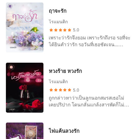
ยากจะถอนตัว กว่าจะรู้ตัวก็กลายเป็นว่า
ฤาจะรัก
เธอถูกหนามแหลมคมของดอกกุหลาบที่
ชื่นชอบคอยทิ่มแทงให้เธอเจ็บแล้ว
โรแมนติก
ราวกับโลกทั้งโลกแหลกสลาย ความ
5.0
ไว้ใจที่มีมาพังทลายลง! คนที่มั่นคงและ
เพราะว่ารักจึงยอม เพราะรักถึงรอ รอที่จะ
ซื่อสัตย์ในรักอย่างเธอต้องมานั่งเสียใจ
ได้ยินคำว่ารัก รอวันที่เธอชัดเจน...
นอนร้องไห้ ต้องเจ็บปวดจากการกระทำ
.......... ตัวอย่าง “หยุดร้องก่อนได้ไหม
ของคนที่เธอรักและไว้ใจที่สุด เธอจะ
ฉาย” เสียงนุ่มทุ้มของชายหนุ่มพูดขึ้น
เลือกอะไรระหว่างอดทนยอมรับชะตา
ท่ามกลางบรรยากาศตึงเครียด หลังจาก
กรรมความเจ็บปวดที่เธอไม่ได้เป็นคนก่อ
หวงร้าย หวงรัก
ที่เขานั่งทนฟังเสียงร้องไห้ของหญิงสาว
และให้อภัยเขาในที่สุด หรือ! เดินหน้า
มาร่วมชั่วโมงกว่าเกือบจะสองชั่วโมงได้
เริ่มต้นใหม่กับใครอีกคนที่หวังดีกับเธอ
โรแมนติก
“ฉายไม่ได้อยากร้อง แต่ว่ามันหยุดไม่ได้
ตลอดมา เป็นกำลังใจให้ม่านไหมด้วยนะ
5.0
ฮึก! แล้วพี่สงจะให้ฉายทำยังไง” หญิง
คะ ...............................................
ถูกกล่าวหาว่าเป็นลูกนอกสมรสเธอไม่
สาวตอบกลับพลางสะอื้นไห้ .......... “นาน
ตัวอย่างบางส่วนในนิยายค่ะ “ทำแบบนี้
เคยปริปาก โดนกลั่นแกล้งสารพัดก็ไม่
แล้วนะครับฉาย พี่ทรมาน” น้ำเสียงทุ้ม
ทำไม” คำถามแผ่วเบาที่ออกจากปาก
เคยพร่ำบ่น เห็นว่าเธอไม่มีปากเสียงแล้ว
ฟังดูเซ็กซี่ดังขึ้นข้างหู “พี่สง!” “พี่รักฉาย
ของม่านไหม ทำให้ชายหนุ่มได้สติ ก้อง
จะเอาอะไรที่เป็นของเธอไปก็ได้เหรอ?
มากฉายก็รู้ แล้วตอนนี้มันก็นานมาก ๆ
เกียรติตวัดสายตาดุร้ายมองเธอ เขาไม่
ฝันไปเถอะ! ถึงเวลาที่เธอจะเรียกร้องสิทธิ์
แล้วที่เราไม่ได้รักกัน ฉายไม่สงสารพี่เห
ตอบเลือกที่จะหันหลังเดินไปยังตู้เสื้อผ้า
ไฟแค้นลวงรัก
ของตัวเองแล้ว ระวังตัวไว้ให้ดีละ เตือน
รอครับ” เขายังคงหว่านล้อมเธอด้วยคำ
แล้วหยิบมาแต่งตัว “ทำไมไม่ตอบ ทำ
แล้วนะ... .......... ตัวอย่าง 1 “ดี! งั้นมาดู