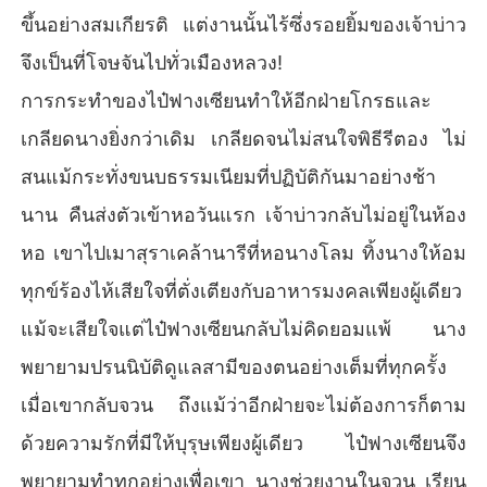
ขึ้นอย่างสมเกียรติ แต่งานนั้นไร้ซึ่งรอยยิ้มของเจ้าบ่าว
จึงเป็นที่โจษจันไปทั่วเมืองหลวง!
การกระทำของไป๋ฟางเซียนทำให้อีกฝ่ายโกรธและ
เกลียดนางยิ่งกว่าเดิม เกลียดจนไม่สนใจพิธีรีตอง ไม่
สนแม้กระทั่งขนบธรรมเนียมที่ปฏิบัติกันมาอย่างช้า
นาน คืนส่งตัวเข้าหอวันแรก เจ้าบ่าวกลับไม่อยู่ในห้อง
หอ เขาไปเมาสุราเคล้านารีที่หอนางโลม ทิ้งนางให้อม
ทุกข์ร้องไห้เสียใจที่ตั่งเตียงกับอาหารมงคลเพียงผู้เดียว
แม้จะเสียใจแต่ไป๋ฟางเซียนกลับไม่คิดยอมแพ้ นาง
พยายามปรนนิบัติดูแลสามีของตนอย่างเต็มที่ทุกครั้ง
เมื่อเขากลับจวน ถึงแม้ว่าอีกฝ่ายจะไม่ต้องการก็ตาม
ด้วยความรักที่มีให้บุรุษเพียงผู้เดียว ไป๋ฟางเซียนจึง
พยายามทำทุกอย่างเพื่อเขา นางช่วยงานในจวน เรียน