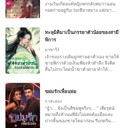
ของสตรีชาวฮั่น นางจึงทนอยู่อย่างปวด
แตะนิ้วทำนายชะตา นี่มันคือการสลับ
งานวันเกิดองค์หญิงหกกลับพบว่านอน
ร้าวในตำหนักของเขาตลอด 2 ปีก่อนจะ
ร่างเปลี่ยนวิญญาณ ดึงตัวลูกศิษย์ถอย
กอดก่ายอยู่กับเว่ยเซียวหยาง แต่เขา
ตรอมใจตาย
หลังไปสามก้าว "ผีร้ายตนไหนกล้ามา
รังเกียจสตรี แต่งกับนางหรือฝันเฟื่องหรือ
สวมร่างคนตาย จงออกไปเสีย !" ผีร้ายที่
ไง นางจึงถูกไล่ไปอยู่จวนร้างไกลเมือง
ว่ากำลังมึนงงกับเหตุการณ์ตรงหน้า จำ
หลวงถึงห้าสิบลี้ หลี่จื่อเหยียนมาถึงทั้งทีก็
ทะลุมิติมาเป็นภรรยาตัวน้อยของสามี
ได้ว่าเธอกำลังขับรถกลับบ้าน ใช่แล้ว
สวมบทคุณแม่เลย ซ่งจื่อเหยียนเจ้าของ
เกิดอุบัติเหตุขึ้น มีรถบรรทุกเสียหลัก พุ่ง
พิการ
ร่างเดิมจากไปขณะคลอดลูก แล้วฉัน
มาชนรถของเธอ จากนั้นทุกอย่างก็ดับวูบ
ทำไมต้องมาเบ่งแทนวะ ให้ไปแม่น้ำ
มาชาวีร์
ไป ท่าทางเหม่อลอยไร้สติของนางทำ
เหลืองเลยไม่ได้หรือไง มันเจ็บนะโว้ย
เจ้าของร่างเดิมถูกท่านย่าตัวเอง ขายให้
นักพรตเฒ่าหวาดระแวงในทันที เตรียม
ฮือๆๆๆ สาวใช้ของนางพยายามช่วย ป้า
ชายพิการด้วยเงินเพียงห้าตำลึง จึงคิด
หยิบยันต์ป้องกันภูตผีออกมา ขณะที่เด็ก
หูอายุห้าสิบแล้ว เป็นชาวบ้านครอบครัว
สั้นไปกระโดดน้ำฆ่าตัวตาย ทำให้
น้อยยกฝ่ามือของตัวเองขึ้นเพ่งมองอย่าง
เดียวที่อยู่แถวนั้น "คุณหนูเบ่งอีกนิด
วิญญาณของเซี่ยซือซือทะลุมิติมาเข้า
ประหลาดใจ ดวงตาคู่กลมน้อยกลอกกลิ้ง
เจ้าค่ะ ฮือๆที่นี่อยู่ไกลนักไม่มีหมอตำแย
ร่างแทน ชีวิตในโลกนี้บิดามารดาล้วน
ไปมาอย่างสับสน นิ้วมือสั้น ๆ นี่มันอะไร
สักคน" "เอาน่าแม่นางเย่วเล่อ ข้าไม่เคย
ตายไปแล้ว เหลือเพียงน้องสาวกับน้อง
ขยับปลายเท้าเข้าหากัน ขาก็สั้น พลิก
ขย่มรักเพื่อนพ่อ
ทำคลอดแต่ข้าก็เคยคลอดลูกแหละน่า
ชายร่างกายผอมแห้งหิวโซสองคน เธอ
ฝ่ามือตัวเองไปมา สีหน้าคล้ายคนอยาก
นี่ๆอาซ้อซ่งเจ้าเบ่งอีกหน่อย แล้วอย่า
ต้องช่วยพวกเขาให้รอด ก่อนจะถูกคนชั่ว
กาสะลอง
ร้องไห้ นี่มันโลกถล่มใส่หัวของเธอหรือ
สลบไปแบบเมื่อกี้เล่า อดทนหน่อย
พวกนี้ขายทิ้งไปแบบเธอ 1 : ทะลุมิติ
“อู้ว… ยังเป็นสีชมพูจริงๆ… ” เสี่ยรุตน์
อย่างไรกัน เปรี๊ยะ ! ยันต์ขับไล่ภูตผีถูกปา
"อ๊ายย โอ๊ยเจ็บโอ๊ยเวรกรรมฉิบหายยัง
แคว้นจ้าว หมู่บ้านตระกูลแซ่อวี่ ภายใน
หมายถึงหัวนมที่ยังไม่เคยต้องมือและ
ใส่นางสุดแรง ก่อนที่มันจะปลิวร่อนลงไป
ไม่ทันมีผัว ไม่ทันได้รู้รสชาติการป๊าบๆ
บ้านสกุลเซี่ย “ท่านพี่รีบกินเร็วเข้า” เสียง
ปากลิ้นของชายใดมาก่อน รีบกดริม
กองอยู่บนพื้น ยันต์ไม่เกิดการเผาไหม้ ผี
กับผู้ชายเลย ก็ต้องมาเบ่งลูก อื้อเจ็บ อ๊ะ
เด็กเล็กดังก้องอยู่ข้างหูอย่างน่ารำคาญ
ฝีปากครอบดูดลนลานราวกับไม่เคยเจอ
ร้ายยังคงอยู่ในร่างกายของเด็กน้อย "เจ้า