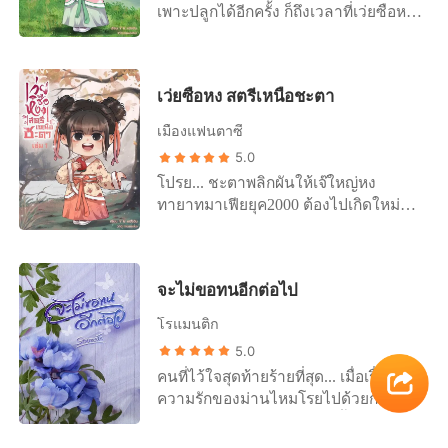
เพาะปลูกได้อีกครั้ง ก็ถึงเวลาที่เว่ยซือหง
ต้องไปผจญภัยจริง ๆ เสียที สมบัติวิเศษ
สมุนไพรล้ำค่า ทรัพยากรอื่น ๆ อีก
มากมายที่อยู่ในดินแดนลับ นางจะกวาด
เว่ยซือหง สตรีเหนือชะตา
ให้เรียบ!
เมืองแฟนตาซี
5.0
โปรย... ชะตาพลิกผันให้เจ๊ใหญ่หง
ทายาทมาเฟียยุค2000 ต้องไปเกิดใหม่ที่
มิติใกล้ล่มสลาย ซึ่งทุกอย่างถูกวัดด้วย
ความแข็งแกร่ง ทั้งพลังปราณ พลังธาตุ
ทั้งนางยังมีภารกิจสำคัญที่ต้องรับผิดชอบ
จะไม่ขอทนอีกต่อไป
ทว่าเมื่อลืมตาตื่นความทรงจำกลับเลือน
ราง นางกลายเป็นก้อนแป้งน้อยโดย
โรแมนติก
สมบูรณ์! ผักก็ต้องปลูก มารก็ต้องกำจัด
5.0
ความทรงจำยังเลือนรางอีก สวรรค์ท่าน
คนที่ไว้ใจสุดท้ายร้ายที่สุด... เมื่อเรื่องราว
กลั่นแกล้งข้าหรือไร?
ความรักของม่านไหมโรยไปด้วยกลีบ
กุหลาบที่ถูกก้องเกียรติสร้างขึ้นมา ชวน
ให้หลงมัวเมากับฉากหน้าอันแสนหวาน