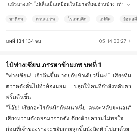
เรื่องสั้นคัดสรร
 แล้วนางเล่า ไม่เห็นเป็นเหมือนในนิยายที่เคยอ่านบ้าง เท่านั้น
ยังไม่พอ! นางยังเข้ามาอยู่ในร่างสาวงามอันดับหนึ่ง มีสถานะเ
ป็นถึงภรรยาของท่านแม่ทัพ ที่สามีหาได้รักใคร่ชมชอบไม่ ออก
ชาติภพ
ท่านแม่ทัพ
โรแมนติก
แม่ทัพ
ย้อนอด
จะเกลียดแสนเกลียดเสียด้วยซ้ำไป หนำซ้ำสามีหน้าตายผู้นั้นดั
นมีคนที่ตนพึงใจอยู่แล้ว เช่นนี้นางจะเอาตัวรอดต่อไปในโลกที่
ไม่รู้จักได้อย่างไร นอกจากจะต้องปรับตัวอย่างมากแล้ว นางต้อ
บทที่ 134 134 จบ
05-14 03:27
งคิดหาวิธีรับมือกับบุรุษผู้เป็นสามีที่จ้องแต่จะกินหัวนางอยู่ทุกเมื่
อเชื่อวันอีกด้วย! โอ สวรรค์ ท่านเกลียดชังอะไรข้านักหนา เหตุใ
ดถึงให้ข้าเผชิญชะตากรรมเช่นนี้ ชีวิตสงบสุขที่ใฝ่ฝัน คงได้จบ
ไป๋ฟางเซียน ภรรยาข้ามภพ บทที่ 1
สิ้นกันแล้ว แต่ช่างเถอะ ในเมื่อมันเป็นสิ่งที่ต้องเจอ ไม่สามารถห
ลีกหนีได้

“ฟางเซียน! เจ้าตื่นขึ้นมาคุยกับข้าเดี๋ยวนี้นะ!” เสียงทุ้ม
นาง! ไป๋ฟางเซียนผู้นี้! จะขอร่วมลงประชันสนามอารมณ์กับเขา
ตวาดดังลั่นไปทั่วห้องนอน ปลุกให้คนที่กำลังหลับตา
เอง! ให้มันรู้กันไปเลยว่า ภรรยาอย่างนาง จะเอาชนะสามีอย่าง
เขา... ไม่ได้!
พริ้มตื่นขึ้น
“โอ๊ย! เรียกอะไรกันนักกันหนาเนี่ย คนจะหลับจะนอน”
เสียงหวานดังออกมาจากตั่งเตียงด้วยความไม่พอใจ
ก่อนที่เจ้าของร่างจะขยับกายลุกขึ้นนั่งบิดตัวไปมาด้วย