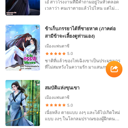
เอ๋ สาวโรงงานที่มีคำถามอยู่ในหัวตลอด
และ คำว่า “โง่” จากปากของอีกฝ่าย
เวลาว่า คนเราตายแล้วไปไหน แต่ไม่มี
เท่านั้น หลังจากที่ตายไปแล้วสิ่งที่เธอคิด
ใครสามารถให้คำตอบเธอได้เลยสักคน
ไว้ คงจะเป็นนรกหรือที่ไหนสักแห่งที่เป็น
ไม่ว่าจะเป็นเพื่อนรักอย่างชลดา ที่มา
โลกหลังความตาย แต่ทว่ามันกลับไม่
ด่วนจากไปเมื่อ 5ปีที่แล้ว หรือแม้กระทั่ง
เป็นเช่นนัน เธอตื่นขึ้นมาในร่างของ
ข้าเก็บภรรยาได้ที่ชายหาด (ภาคต่อ
พ่อแม่ของเธอเองที่เพิ่งจะเสียไปเมื่อ
หยางจื้อซี เด็กหญิงอายุ เพียง 13 ขวบปี
สามีข้าจะเลี้ยงดูท่านเอง)
3เดือนก่อน แล้วตอนนี้ สำหรับเอ๋ ไม่
ในหมู่บ้านป่าหมอก ในดินแดนโบราณ
เหลือญาติพี่น้องที่ไหนอีกแล้ว นอกจาก
เมืองแฟนตาซี
ล้าหลังที่ไม่มีในประวัติศาสตร์ คล้ายกับ
เพื่อนสนิท ที่เหลืออยู่เพียงหนึ่งเดียว เช่น
ว่าเป็นโลกคู่ขนานที่อยู่อีกมิติหนึ่ง เธอ
5.0
พร อยู่มาวันหนึ่งเอ๋ได้ฝันถึงชลดา เพื่อน
ตื่นขึ้นมาในบ้านที่ผุพัง ครอบครัวยากจน
ชาติที่แล้วของไห่เฉิงเขาเป็นประมุขมาร
รักอีกคนที่จากไปแล้ว ในฝัน ชลดา บอก
มีแม่ที่อ่อนแอและเจ็บป่วย มีพี่น้องที่อายุ
ที่ไม่สมหวังในความรัก มาแสนภพแสน
กับเธอว่า หลังจากที่ตายไปแล้วชลดาก็
น้อย มีปู่ย่าตายายที่เห็นแก่ตัวและใจร้าย
ชาติ และภพชาติที่หนึ่งแสนของเขา มี
ไปมีสามีและมีลูก เธอยังพูดกับชลดาว่า
มีลุงที่เห็นแก่ได้ป้าสะใภ้ที่เต็มไปด้วย
เหตุให้ต้องทำลายดวงจิตมารของตนเอง
มันจะเป็นไปได้ยังไง ตายแล้วไหนจะไป
ความละโมบโมบโลภมาก หยางจื้อซี คิด
และเหลือเสี้ยวดวงจิตเอาไว้เพียงน้อยนิด
สมบัติแห่งขุนเขา
มีสามีมีลูกได้เล่า และในฝัน ชลดาบอก
ว่านับจากนี้ไปชีวิตจะต้องอยู่ได้ด้วยตัว
ดวงจิตที่เหลืออยู่เขาอ้อนวอนขอต่อมหา
ว่านี่เป็นคำตอบสำหรับตัวเธอว่าตาย
เอง หากใครมารังแกก็แค่ทุบตี เธอไม่เชื่อ
เมืองแฟนตาซี
เทพขอให้เขาได้เกิดเป็นมนุษธรรมดา ที่
แล้วไปไหน ส่วนคนอื่นเธอไม่รู้จริงๆ ว่า
ว่าด้วยพลังที่ติดตัวเธอมาจากชาติที่แล้ว
สมหวังในความรักม่ีครอบครัวที่อบอุ่น
5.0
ตายแล้วไปไหน แต่ตัวชลดาเองบอกกับ
จะไม่สามารถอยู่รอดได้ในโลกล้าหลัง
และไม่ขอจดจำอดีตชาติของตัวเองอีก
เนี่ยหลิง ตายแบบ งงๆ และได้ไปเกิดใหม่
เอ๋ ว่าตายแล้วไปมีสามีและมีลูก เช้าวัน
แห่งนี้
ต่อไป เขาขอเริ่มต้นใหม่ในดินแดน
แบบ งงๆ ในโลกลมปราณของผู้ฝึกตน
ต่อมา เอ๋ก็ไปทำงานตามปกติ แต่ที่ไม่
มนุษย์และไม่ว่าจะเกิดอีกกี่ครั้งกี่ภพกี่
และพร อีก สอง ข้อ พร้อมธนู และลูกธนู
ปกติคือ เอนก แฟนหนุ่มของเธอ จะเกิด