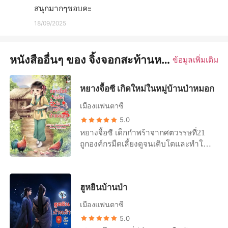
สนุกมากๆชอบคะ
18/09/2025
หนังสืออื่นๆ ของ จิ้งจอกสะท้านหม้อไฟ
ข้อมูลเพิ่มเติม
หยางจื้อซี เกิดใหม่ในหมู่บ้านป่าหมอก
เมืองแฟนตาซี
5.0
หยางจื้อซี เด็กกำพร้าจากศตวรรษที่21
ถูกองค์กรมืดเลี้ยงดูจนเติบโตและทำให้
เธอกลายเป็นมนุษย์กลายพันธ์ ใน
ระหว่างที่ถูกส่งตัวไปทำภารกิจลับ เธอ
กลับถูกคนในองค์กรมืดหักหลังและถูกฆ่า
ฮูหยินบ้านป่า
โดยเพื่อนสนิทที่เธอไว้ใจมากที่สุด ก่อน
สิ้นใจเธอถามเพื่อนสนิทว่าทำไม แต่ไม่
เมืองแฟนตาซี
ได้รับคำตอบจากปากของอีกฝ่าย สิ่งที่
5.0
เธอได้รับคือรอยยิ้มที่ดูถูกเหยียดหยาม