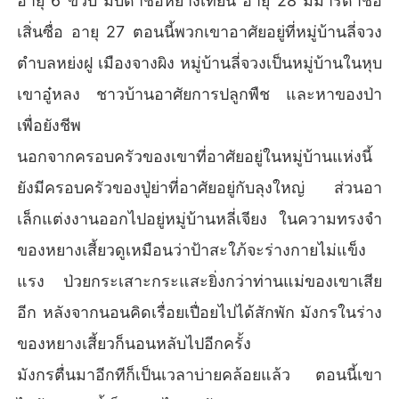
อายุ 6 ขวบ มีบิดาชื่อหยางเทียน อายุ 28 มีมารดาชื่อ
เสิ่นซื่อ อายุ 27 ตอนนี้พวกเขาอาศัยอยู่ที่หมู่บ้านลี่จวง
ตำบลหย่งฝู เมืองจางผิง หมู่บ้านลี่จวงเป็นหมู่บ้านในหุบ
เขาอู๋หลง ชาวบ้านอาศัยการปลูกพืช และหาของป่า
เพื่อยังชีพ
นอกจากครอบครัวของเขาที่อาศัยอยู่ในหมู่บ้านแห่งนี้
ยังมีครอบครัวของปู่ย่าที่อาศัยอยู่กับลุงใหญ่ ส่วนอา
เล็กแต่งงานออกไปอยู่หมู่บ้านหลี่เจียง ในความทรงจำ
ของหยางเสี้ยวดูเหมือนว่าป้าสะใภ้จะร่างกายไม่แข็ง
แรง ป่วยกระเสาะกระแสะยิ่งกว่าท่านแม่ของเขาเสีย
อีก หลังจากนอนคิดเรื่อยเปื่อยไปได้สักพัก มังกรในร่าง
ของหยางเสี้ยวก็นอนหลับไปอีกครั้ง
มังกรตื่นมาอีกทีก็เป็นเวลาบ่ายคล้อยแล้ว ตอนนี้เขา