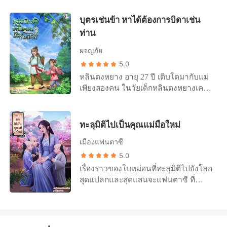
ชาติ ขอให้เขาได้สมหวังในความรักทุก
หนึ่งชุด แหวนมิติเก็บของหนึ่งวง อย่า
อะไรขึ้นกับเอ๋ และเอ๋จะได้คำตอบเป็น
ภพทุกชาติไป
ถามหา เหตุผล ว่าทำไม เนี่ยหลิงก็ไม่รู้
บุตรเช่นข้า หาได้ต้องการบิดาเช่น
ของตัวเองหรือไม่ เราไปร่วมลุ้นหาคำ
เช่นกัน หวังว่า มันจะดี
ตอบไปด้วยกันค่ะ
ท่าน
ผจญภัย
5.0
หลินตงหยาง อายุ 27 ปี เติบโตมากับแม่
เพียงสองคน ในวัยเด็กหลินตงหยางเคยมี
พ่อผู้ให้กำเนิดแต่หลังจากที่พ่อได้งาน
ใหม่ในเมืองหลวงพ่อที่เคยมีก็ไม่มีอีกแล้ว
พ่อกลับมาหย่าขาดกับแม่ทันทีที่ไป
ทะลุมิติไปเป็นคุณแม่มือใหม่
ทำงานในเมืองหลวงได้เพียง 2 เดือน
เมืองแฟนตาซี
ด้วยให้เหตุผลในการหย่าว่า แม่กับและ
เขาคือตัวถ่วงความเจริญในชีวิตพ่อ
5.0
สาเหตุก็ไม่มีอะไรมากแค่พ่อหน้าตาหล่อ
เรื่องราวของใบหม่อนที่ทะลุมิติไปยังโลก
เหลาและเป็นที่ถูกใจของลูกสาวหัวหน้า
สุดแปลกและสุดแสนจะแฟนตาซี ที่
งาน เพื่อตำแหน่งงานและความเป็นอยู่ที่
สำคัญดันไปเกิดใหม่ในตอนที่กำลังจะ
สบายขึ้น พ่อเลือกที่จะทิ้งภรรยาคู่ทุกข์
คลอดลูก ในชีวิตที่แล้วแม้แต่แฟนยัง
คู่ยากที่ผ่านเรื่องยากลำบากมาด้วยกัน
ไม่มีแต่ทำไมพอได้เกิดใหม่ทั้งที ถึงให้เกิด
หย่าขาดกับภรรยาเพื่อไปแต่งงานใหม่ มี
มาในตอนที่กำลังจะคลอดลูกพอดี แล้ว