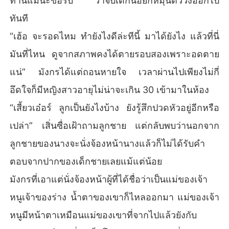
ท่านแม่นะขอรับ” ว่าจบเด็กน้อยก็หมุนตัววิ่งออกไป
ทันที
“เฮ้อ จะรอดไหม ทำยังไงดีล่ะทีนี้ มาได้ยังไง แล้วที่นี่
มันที่ไหน ดูจากสภาพคงได้ตายรอบสองเพราะอดตาย
แน่” มังกรได้แต่ถอนหายใจ เวลาผ่านไปเพียงไม่กี่
อึดใจก็มีหญิงสาวอายุไม่น่าจะเกิน 30 เข้ามาในห้อง
“เสี้ยวเอ๋อร์ ลูกเป็นยังไงบ้าง ยังรู้สึกปวดหัวอยู่อีกหรือ
เปล่า” เสิ่นซื่อเฝ้าถามลูกชาย แต่กลับพบว่านอกจาก
ลูกชายของนางจะนั่งจ้องหน้านางแล้วก็ไม่ได้รับคำ
ตอบจากปากของเด็กชายเลยแม้แต่น้อย
มังกรที่เอาแต่นั่งจ้องหน้าผู้ที่ได้ชื่อว่าเป็นแม่ของเจ้า
หนูเจ้าของร่าง น้ำตาของเขาก็ไหลออกมา แม่ของเจ้า
หนูมีหน้าตาเหมือนแม่ของเขาที่จากไปแล้วยังกับ