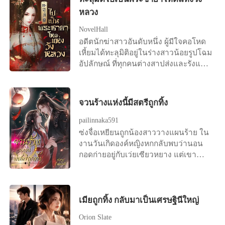
ไมไ่ด้ฝัน ตอนนั้นเองเขารู้สึกปวดหัวขึ้น
ทางเดียวที่จะแก้ไขความผิดก็คือต้องส่ง
ทำพิธีสวดส่งวิญญาณผู้ตาย ทว่าผ่านไป
หลวง
มาอย่างรุนแรง และในหัวของเขามีภาพ
เธอกลับไปในร่างของคนอื่นที่เพิ่งหมด
เพียงอึดใจเดียว "อ๊ากกก ! มีผี !" เสียง
เหตุการณ์ของเด็กชายที่ชื่อเดียวกับเขา
ลมหายใจ และด้วยเหตุผลที่เธอเรียกร้อง
กรีดร้องดังลั่น ร่างเล็ก ๆ ของเขาวิ่งไป
NovelHall
หลินตงหยาง อายุ 10 ขวบ เรื่องราวชีวิต
บางประการ จึงทำให้เธอได้กลับไปเกิด
หลบอยู่ด้านหลังผู้เป็นอาจารย์ "จี้คงมี
อดีตนักฆ่าสาวอันดับหนึ่ง ผู้มีใจคอโหด
ตั้งแต่เกิดจนตายไปของเด็กชาย ทำเอา
ใหม่ในรัชสมัยของราชวงศ์หมิง ในร่าง
อะไร" "นะนางลืมตาขอรับท่านอาจารย์"
เหี้ยมได้ทะลุมิติอยู่ในร่างสาวน้อยรูปโฉม
หลินตงหยางกำมือแน่น ก่อนจะสบถออก
ของหญิงสาววัย 19 ปีนามว่า "เฟิ่งต้า
เด็กน้อยชี้นิ้วสั่น ๆ ไปที่ศพบนพื้น "ว่า
อัปลักษณ์ ที่ทุกคนต่างสาปส่งและรังแก
มา “พ่อสารเลว เฉินซื่อเหม่ยชัดๆ” และ
ชวี่" แต่ "เฟิ่งต้าชวี่" ไม่ใช่ดรุณีแรกแย้ม
อย่างไรนะ" นักพรตเฒ่ารีบตรงไปคุกเข่า
สารพัด!
ตามมาด้วยเสียงร้องไห้ของน้องสาว
ไร้เจ้าของ นางเป็นพระชายาที่แสน
อยู่ด้านข้างศพ เห็นเปลือกตาของนาง
สาเหตุที่เด็กชายหลินตงหยางเสียชีวิต
บริสุทธิ์ของแม่ทัพผู้เกรียงไกร "อ๋องใหญ่
ขยับไปมา ก่อนจะปรือลืมขึ้นอย่าง
เพราะถูกผู้ที่ได้ขึ้นชื่อว่าเป็นย่าแย่งผักป่า
จวนร้างแห่งนี้มีสตรีถูกทิ้ง
เกาหรงซาน" พระชายาที่เขาเขียน
ลำบากยากเย็น "นี่มัน...เป็นไปไม่ได้" รีบ
และทุบตี ทั้งๆ ที่คนพวกนั้นได้ตัดขาดพับ
หนังสือหย่าทิ้งไว้ในห้องหอตั้งแต่วันแรก
คว้าข้อมือของเด็กน้อยมาจับชีพจรดู
pailinnaka591
พวกเขาสามแม่ลูกแล้ว แต่ยังมิวาย
ที่แต่งงาน แต่เพราะความรักและหน้าที่
ดวงตาของนักพรตเฒ่ามืดมนลงในทันที
ซ่งจื่อเหยียนถูกน้องสาววางแผนร้าย ใน
ข่มเหงรังแก
ของสตรีชาวฮั่น นางจึงทนอยู่อย่างปวด
แตะนิ้วทำนายชะตา นี่มันคือการสลับ
งานวันเกิดองค์หญิงหกกลับพบว่านอน
ร้าวในตำหนักของเขาตลอด 2 ปีก่อนจะ
ร่างเปลี่ยนวิญญาณ ดึงตัวลูกศิษย์ถอย
กอดก่ายอยู่กับเว่ยเซียวหยาง แต่เขา
ตรอมใจตาย
หลังไปสามก้าว "ผีร้ายตนไหนกล้ามา
รังเกียจสตรี แต่งกับนางหรือฝันเฟื่องหรือ
สวมร่างคนตาย จงออกไปเสีย !" ผีร้ายที่
ไง นางจึงถูกไล่ไปอยู่จวนร้างไกลเมือง
ว่ากำลังมึนงงกับเหตุการณ์ตรงหน้า จำ
หลวงถึงห้าสิบลี้ หลี่จื่อเหยียนมาถึงทั้งทีก็
ได้ว่าเธอกำลังขับรถกลับบ้าน ใช่แล้ว
สวมบทคุณแม่เลย ซ่งจื่อเหยียนเจ้าของ
เมียถูกทิ้ง กลับมาเป็นเศรษฐินีใหญ่
เกิดอุบัติเหตุขึ้น มีรถบรรทุกเสียหลัก พุ่ง
ร่างเดิมจากไปขณะคลอดลูก แล้วฉัน
มาชนรถของเธอ จากนั้นทุกอย่างก็ดับวูบ
Orion Slate
ทำไมต้องมาเบ่งแทนวะ ให้ไปแม่น้ำ