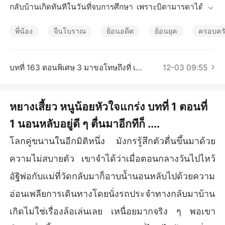
เรื่องสั้นคัดสรร
กลับบ้านเกิดทันทีในวันที่จบการศึกษา เพราะบิดามารดาได้เสีย
ชีวิตกระทันหันทั้งคู่หลังจากกลับจากการนำข้าวไปขายและโด
นสิบล้อที่เบรคแตกเสียหลักพุ่งชนรถของพ่อแม่ของมังกร เมื่อสู
พี่น้อง
จีนโบราณ
ย้อนอดีต
ย้อนยุค
ครอบคร
ญเสียพ่อและแม่ไปอย่างกระทันหันเขาจึงกลับบ้านเกิดเพื่อไปทำ
ไร่ทำนาสานฝันของพ่อแม่และนำความรู้ที่ได้เรียนมากลับมาพั
ฒนาที่ดินมรดกในบ้านเกิด

บทที่ 163 ตอนพิเศษ 3 มาขอโทษถึงที่ เข้าวังหลวง
12-03 09:55
หากแต่ว่ามังกรยังไม่ทันได้ทำอะไรเขากลับตายลงอย่างไม่ทัน
ตั้งตัว ตายแบบไม่ตั้งใจและไม่เต็มใจที่สุด เขาจำได้เพียงแค่ว่า
หยางเสี้ยว หนูน้อยหัวใจแกร่ง บทที่ 1 ตอนที่
หลังจากเดินทางกลับมาถึงบ้านเกิดเขาได้ไปไหว้พ่อกับแม่ที่วัด
1 นอนหลับอยู่ดี ๆ ตื่นมาอีกทีก็ ....
ในหมู่บ้าน แล้วก็กลับมานอนแต่พอเขากลับตื่นขึ้นมาในร่างขอ
งเด็กชาย อายุ 8ขวบ กับบ้านพุๆพังๆ เขาตื่นมาในร่างของคนอื่
โลกคู่ขนานในอีกมิติหนึ่ง มังกรรู้สึกตัวตื่นขึ้นมาด้วย
นไม่พอ แล้วเขาไม่รู้ด้วยซ้ำว่าที่นี่มันที่ไหน และใครพาเขามา
 แล้วมังกรจะทำยังไงต่อไปกับชีวิตที่อยู่ในร่างเด็กชายยากจนค
ความไม่สบายตัว เขาจำได้ว่าเมื่อตอนกลางวันไปไหว้
นนี้ มาติดตามชีวิตใหม่ของมังกรกันต่อไปค่ะ
อัฐิพ่อกับแม่ที่วัดกลับมาก็อาบน้ำนอนหลับไปด้วยความ
อ่อนเพลียการเดินทางโดยนั่งรถประจำทางกลับมาบ้าน
เกิดไม่ใช่เรื่องล้อเล่นเลย เหนื่อยมากจริง ๆ พอเขา