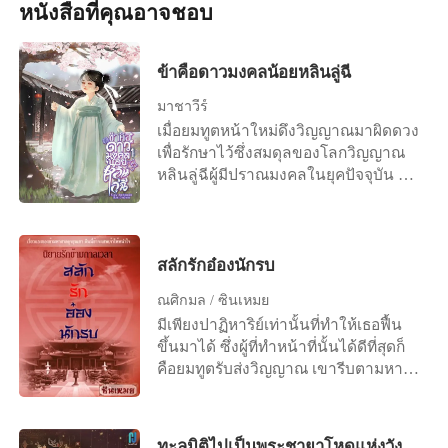
หนังสือที่คุณอาจชอบ
ชีวิตใหม่ในเมืองหลวง โดยทิ้งคนข้าง
สาวโสดอย่างเธอจะทำยังไงดี คลอดลูก
หลัง ทิ้งภรรยาที่เคยสาบานว่าจะอยู่ครอง
ออกมาเป๋นแฝดสามว่าลำบากแล้ว แต่
คู่กันตลอดไป ในปีที่เขาเรียนจบ
ครอบครัวนี้กลับยากจนข้นแค้น นี่ไม่ใช่
ข้าคือดาวมงคลน้อยหลินลู่ฉี
มหาวิทยาลัย แม่ก็ล้มป่วยและจากเขาไป
ว่าพระเจ้ากลั่นแกล้งเธอเหรอ เธอไปทำ
ในที่สุด สาเหตุที่หลินตงหยางเสียชีวิต
อะไรให้พระเจ้าโกรธเคืองกัน
มาชาวีร์
เพราะทำงานหนัก อาชีพโปรแกรมเมอร์
เมื่อยมทูตหน้าใหม่ดึงวิญญาณมาผิดดวง
ตัวเล็กๆ อย่างเขา ต้องพยายามทำงาน
เพื่อรักษาไว้ซึ่งสมดุลของโลกวิญญาณ
ให้ได้ตามที่หัวหน้าสั่งมา ในที่สุดเขาก็
หลินลู่ฉีผู้มีปราณมงคลในยุคปัจจุบัน จึง
พัฒนาเกมกำลังภายในของบริษัทได้
ถูกส่งไปยังต่างโลก สวมร่างเด็กน้อยวัย
สำเร็จ หลินตงหยางนอนหลับไปด้วย
สามขวบ ที่เพิ่งถูกงูกัดตายด้านหลัง
ความสบายใจ แต่ทว่าพอเขาลืมตาตื่น
อารามเต๋า เจ้าอาวาสไม่อาจยอมรับ
ขึ้นมาอีกที นี่ไม่ใช่คอนโดหรูย่าน
วิญญาณสวมร่างได้ แต่เมื่อขับไล่
สลักรักอ๋องนักรบ
ใจกลางเมืองปักกิ่ง หลังคามุงหญ้านี่คือ
วิญญาณร้ายออกจากร่างกายไม่ได้ จึง
อะไร มันควรจะเป็นเพดานสีขาวสิ เมื่อ
ณศิกมล / ซินเหมย
จำเป็นต้องขับไล่คน ออกจากอารามแทน
มองไปรอบๆ ห้องนี่คืออะไร นี่มันไม่ใช่
มีเพียงปาฏิหาริย์เท่านั้นที่ทำให้เธอฟื้น
++++ "อนิจจาวาสนาเด็กน้อยได้ดับสิ้น
ผนังที่ทำมาจากคอนกรีต มันคือดิน
ขึ้นมาได้ ซึ่งผู้ที่ทำหน้าที่นั้นได้ดีที่สุดก็
ลงแล้ว จี้คงเตรียมพิธีสวดส่งวิญญาณให้
เหนียว หลินตงหยางคิดว่าตัวเองฝันไป
คือยมทูตรับส่งวิญญาณ เขารีบตามหา
นางเถอะ" นักพรตเฒ่าสั่งการลูกศิษย์ตัว
เขาหลับตาลงอีกครั้งแล้วลืมตาขึ้น ทุก
วิญญาณของเธอเพื่อพากลับเข้าร่างโดย
น้อย หันหลังหมายจะเดินกลับไปยังที่พัก
อย่างยังเหมือนเดิม มารดามันเถอะ เขา
เร็วที่สุด แต่ทุกอย่างก็สายเกินแก้เพราะ
ของตน "ขอรับท่านอาจารย์" จี้คง
มาอยู่ที่นี่ได้ยังไง หลังจากแน่ใจแล้วว่า
เขาเจอเธอเมื่อร่างของเธอถูกเผาไปแล้ว
ขานรับคำสั่ง หันไปเตรียมสิ่งของสำหรับ
ทะลุมิติไปเป็นพระชายาโหดแห่งวัง