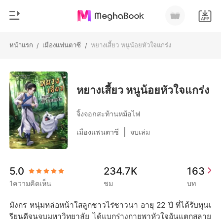
หน้าแรก
เมืองแฟนตาซี
หยางเสี้ยว หนูน้อยหัวใจแกร่ง
/
/
0
หน้าแรก
เติมเงิน
หมวดหมู่
หยางเสี้ยว หนูน้อยหัวใจแกร่ง
สมัยใหม่
ประวัติการอ่าน
จิ้งจอกสะท้านหม้อไฟ
ประวัติศาสตร์
|
เมืองแฟนตาซี
จบเล่ม
ออกจากระบบ
โรแมนติก
นิยายวาย
ดาวน์โหลดแอป
5.0
234.7K
163
มหาเศรษฐี
1ความคิดเห็น
ชม
บท
รายการ
มังกร หนุ่มหล่อหน้าใสลูกชาวไร่ชาวนา อายุ 22 ปี ที่ได้รับทุนเ
รียนดีจนจบมหาวิทยาลัย ได้แบกร่างกายพาหัวใจอันแตกสลาย