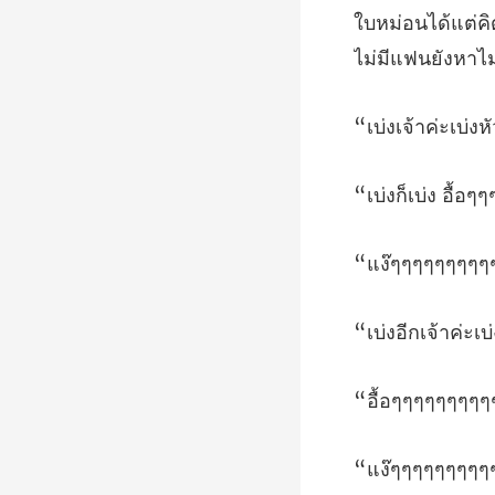
ไม่มีแฟนยังหา
ะเบ่งหั
เบ่ง อื
ๆๆๆๆๆๆ