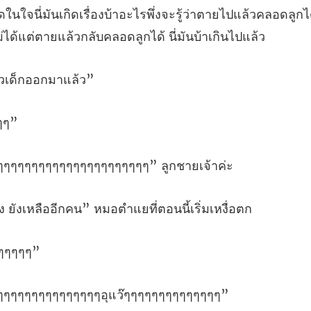
รู้ว่าตายไปแล้วคลอดลูกได
วเด็
ๆๆๆๆๆๆๆๆๆๆๆๆๆๆๆๆ
ังเหลืออีกคน” หมอตำแย
ๆๆๆๆๆๆๆๆๆๆๆๆอุแว