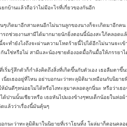
นสามีได้มากมายนักยิ่งตอนนี้น้องสะใภ้คลอดแล
ี้จะทำยังไงถึงจะผ่านความโหดร้ายนี้ไปไ
าบอกนะว่าทะลุมิติมาเหมือนกับนิยายที
ก็ให้มันดีๆหน่อยไม่ได้หรือไงทะลุมาคลอดลูกนี่นะ หรือว่าเธ