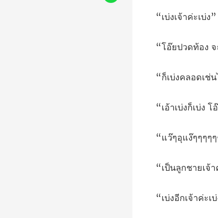
เจ้าค
อง จ
ช่น
เบ่ง โ
ง๊ๆๆๆๆๆ
ูกชายเ
ค่ะเบ