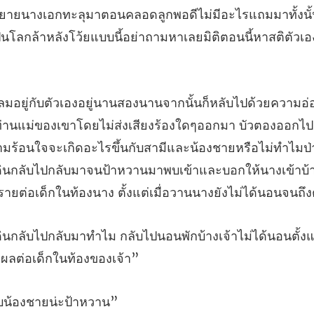
นิยายนางเอกทะลุมาตอนคลอดลูกพอดีไม่มีอะไรแถมมาทั้งนั้น
อกมา บัวตองออกไปย
มร้อนใจจะเกิดอะไรขึ้นกับสามีและน้องชายหรือไม่ทำไมป่าน
ินกลับไ
อนพักบ้างเจ้าไม่ได้นอนตั้งแ
กับน้องชา