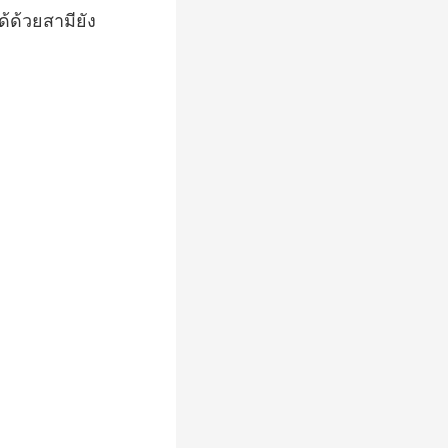
้ด้วยสามียัง