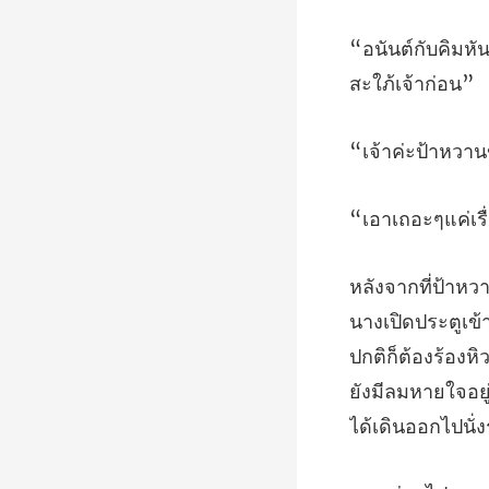
น
่เ
ปกติก็ต้องร้องหิว