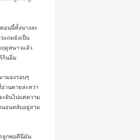
้วแถมยังเป็น
่อ่านตายล่ะหว่า
อจะฝันไป