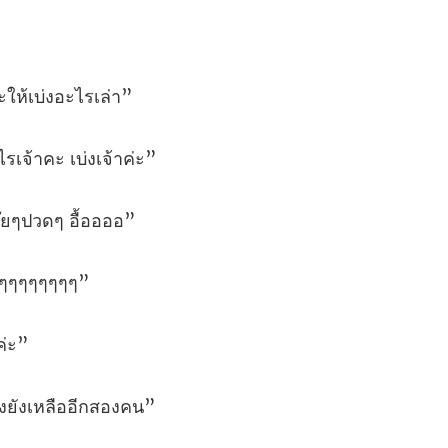
ะให้เบ
ไรเจ้าคะ
อ๊ยๆป
ๆ
่งยังเห