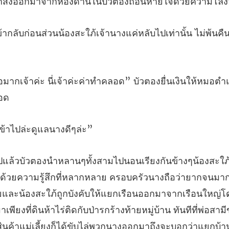
สะใภ้เจ้านางแค่หลับไปเท่านั้น ไม
่ะค่าทำคลอด” บัวตองยื่นเงินให้หม
ข้าไปล่ะด
ยและน้องสะใภ้ถูกบังคับให้แยกเรือนออกมาจากเรือนใหญ่โด
พียงที่ดินห้าไร่ติดกับป่ารกร้างท้ายหมู่บ้าน ทันทีที่พ่อสาม