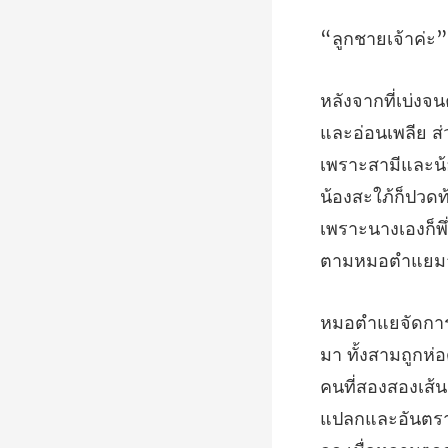
ายเจ้
เพราะสามีและน้อ
น้องสะใภ้ก็ปวด
คนที่สองสองเส้น
แปลกและอันตร