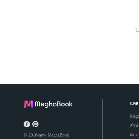
ไ
แหล่
Meg
สำหร
ติดต
© 2018-now
MeghaBook